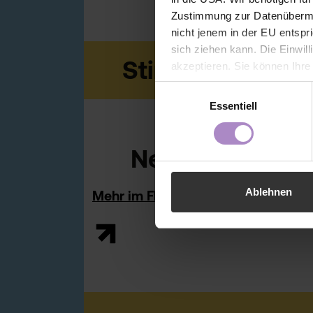
Zustimmung zur Datenübermit
nicht jenem in der EU entspr
sich ziehen kann. Die Einwil
Stimmen über d
akzeptieren. Sie können Ihre
der Webseite - jederzeit wid
Einwilligungsauswahl
Einwilligung bis zum Widerru
Essentiell
unter
https://www.fhv.at/da
News aus der 
Ablehnen
Mehr im FHV Magazin