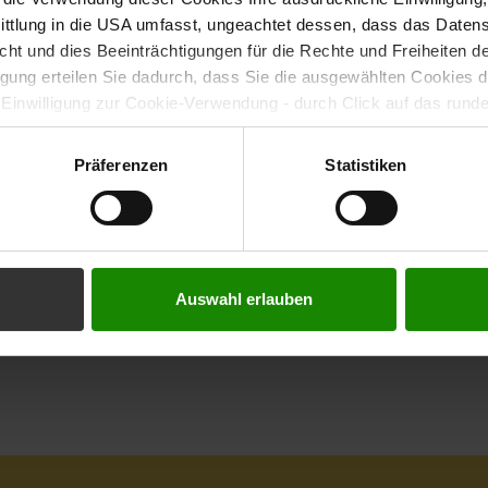
tlung in die USA umfasst, ungeachtet dessen, dass das Daten
icht und dies Beeinträchtigungen für die Rechte und Freiheiten 
ligung erteilen Sie dadurch, dass Sie die ausgewählten Cookies 
ie FHV
 Einwilligung zur Cookie-Verwendung - durch Click auf das rund
errufen. Durch den Widerruf der Einwilligung wird die Rechtmäßig
f erfolgten Verarbeitung nicht berührt. Weitere Informationen zu
Präferenzen
Statistiken
tenschutz
FHV
Auswahl erlauben