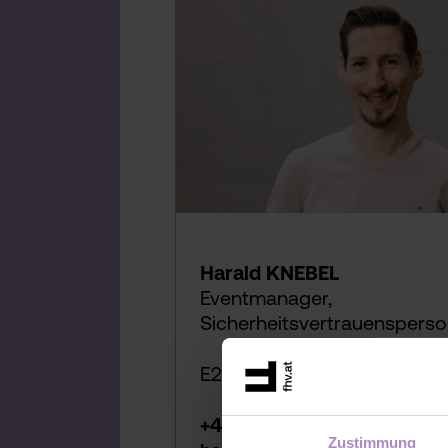
Harald KNEBEL
Eventmanager,
Sicherheitsvertrauenspers
E218
+43 5572 792 2163
Zustimmung