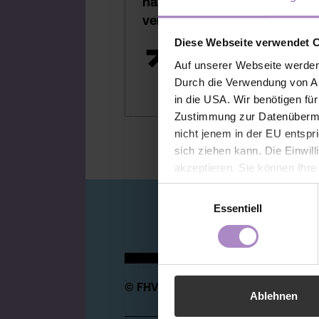
harald.knebel@fhv.at
veranstaltungen@fhv.at
Diese Webseite verwendet 
Auf unserer Webseite werden
Durch die Verwendung von An
in die USA. Wir benötigen fü
Zustimmung zur Datenübermit
nicht jenem in der EU entspr
sich ziehen kann. Die Einwil
akzeptieren. Sie können Ihre
der Webseite - jederzeit wid
Einwilligungsauswahl
Einwilligung bis zum Widerru
Essentiell
unter
https://www.fhv.at/da
© FHV 2026
Ablehnen