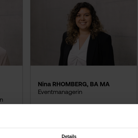
Nina RHOMBERG, BA MA
Eventmanagerin
on
E218
+43 5572 792 2166
nina.rhomberg@fhv.at
Details