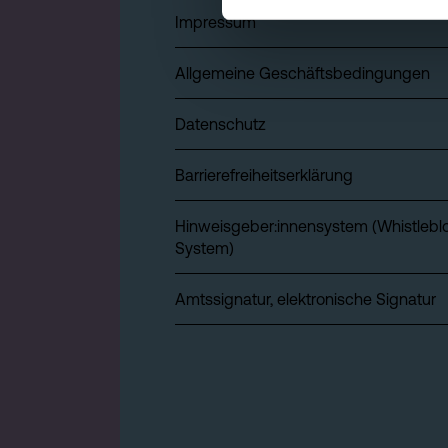
Impressum
Allgemeine Geschäftsbedingungen
Datenschutz
Barrierefreiheitserklärung
Hinweisgeber:innensystem (Whistlebl
System)
Amtssignatur, elektronische Signatur