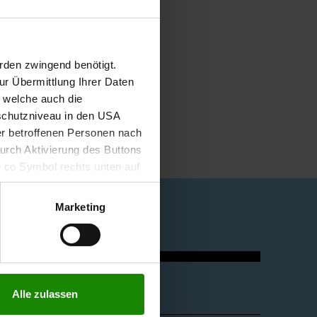
rden zwingend benötigt.
r Übermittlung Ihrer Daten
, welche auch die
schutzniveau in den USA
der betroffenen Personen nach
durch Aktivierung des Buttons
e co Symbol rechts unten auf
keit der aufgrund der
m Datenschutz finden Sie
Marketing
Quicklinks
Alle zulassen