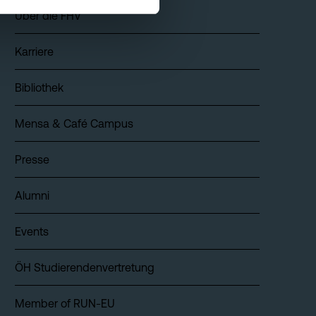
Über die FHV
Karriere
Bibliothek
Mensa & Café Campus
Presse
Alumni
Events
ÖH Studierendenvertretung
Member of RUN-EU