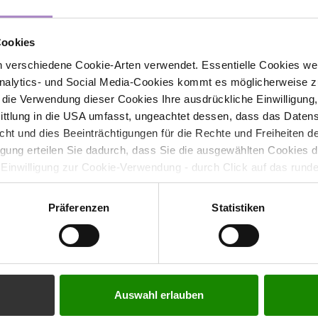
veranstaltungen@fhv.at
Cookies
 verschiedene Cookie-Arten verwendet. Essentielle Cookies we
alytics- und Social Media-Cookies kommt es möglicherweise zu
r die Verwendung dieser Cookies Ihre ausdrückliche Einwilligung
tlung in die USA umfasst, ungeachtet dessen, dass das Daten
icht und dies Beeinträchtigungen für die Rechte und Freiheiten 
ligung erteilen Sie dadurch, dass Sie die ausgewählten Cookies 
 Einwilligung zur Cookie-Verwendung - durch Click auf das rund
errufen. Durch den Widerruf der Einwilligung wird die Rechtmäßig
f erfolgten Verarbeitung nicht berührt. Weitere Informationen zu
Präferenzen
Statistiken
tenschutz
Kontakt
Auswahl erlauben