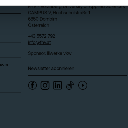
FHV - Vorarlberg University of Applied Sciences
CAMPUS V, Hochschulstraße 1
6850 Dornbirn
Österreich
+43 5572 792
info@fhv.at
Sponsor: illwerke vkw
ower-
Newsletter abonnieren