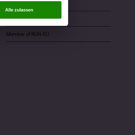
Events
Alle zulassen
ÖH Studierendenvertretung
Member of RUN-EU