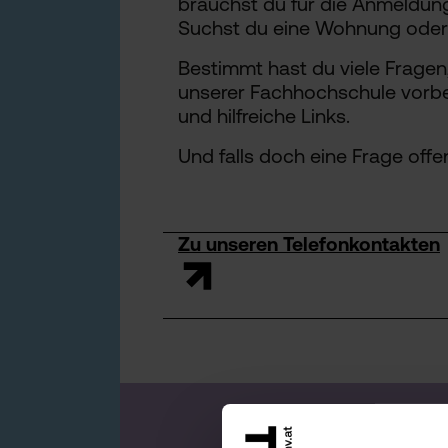
brauchst du für die Anmeldung
Suchst du eine Wohnung ode
Bestimmt hast du viele Fragen
unserer Fachhochschule vorber
und hilfreiche Links.
Und falls doch eine Frage offen
Zu unseren Telefonkontakten