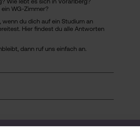
? Wie lebt es sich in Vorarlberg?
r ein WG-Zimmer?
, wenn du dich auf ein Studium an
eitest. Hier findest du alle Antworten
bleibt, dann ruf uns einfach an.