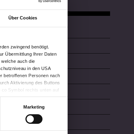
Über Cookies
Quicklinks
Über die FHV
rden zwingend benötigt.
r Übermittlung Ihrer Daten
Karriere
, welche auch die
schutzniveau in den USA
der betroffenen Personen nach
Bibliothek
durch Aktivierung des Buttons
e co Symbol rechts unten auf
Mensa & Café Campus
keit der aufgrund der
m Datenschutz finden Sie
Presse
Marketing
Alumni