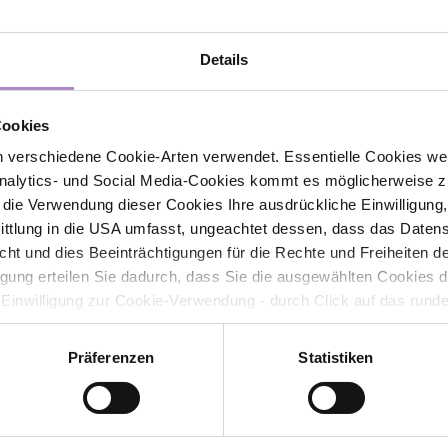
Details
Kontakt
Cookies
FHV - Vorarlberg University of Applied Sciences
 verschiedene Cookie-Arten verwendet. Essentielle Cookies we
CAMPUS V, Hochschulstraße 1
alytics- und Social Media-Cookies kommt es möglicherweise zu
6850 Dornbirn
r die Verwendung dieser Cookies Ihre ausdrückliche Einwilligung
Österreich
tlung in die USA umfasst, ungeachtet dessen, dass das Daten
icht und dies Beeinträchtigungen für die Rechte und Freiheiten 
+43 5572 792
ligung erteilen Sie dadurch, dass Sie die ausgewählten Cookies 
info@fhv.at
 Einwilligung zur Cookie-Verwendung - durch Click auf das rund
Sponsor: illwerke vkw
errufen. Durch den Widerruf der Einwilligung wird die Rechtmäßig
f erfolgten Verarbeitung nicht berührt. Weitere Informationen zu
ower-
Präferenzen
Statistiken
Newsletter abonnieren
tenschutz