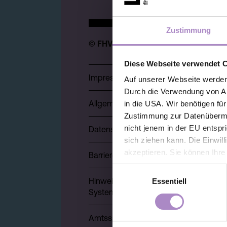
Zustimmung
© FHV 2026
Diese Webseite verwendet 
Impressum
Auf unserer Webseite werden
Durch die Verwendung von An
Allgemeine Geschäftsbedingungen
in die USA. Wir benötigen fü
Zustimmung zur Datenübermit
nicht jenem in der EU entspr
Datenschutz
sich ziehen kann. Die Einwil
akzeptieren. Sie können Ihre
Barrierefreiheitserklärung
der Webseite - jederzeit wid
Einwilligungsauswahl
Einwilligung bis zum Widerru
Hinweisgeber:innensystem (Whistlebl
Essentiell
unter
https://www.fhv.at/da
System)
Amtssignatur, elektronische Signatur