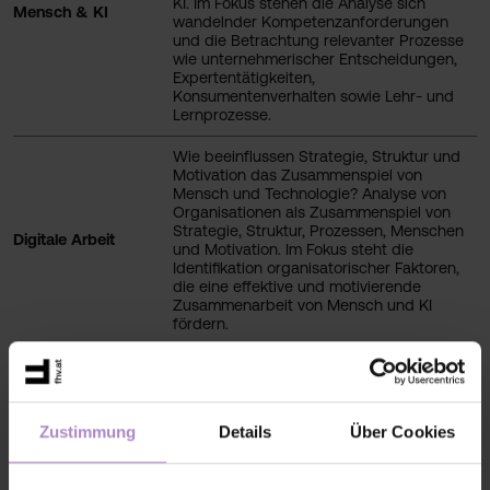
KI. Im Fokus stehen die Analyse sich
Mensch & KI
wandelnder Kompetenzanforderungen
und die Betrachtung relevanter Prozesse
wie unternehmerischer Entscheidungen,
Expertentätigkeiten,
Konsumentenverhalten sowie Lehr- und
Lernprozesse.
Wie beeinflussen Strategie, Struktur und
Motivation das Zusammenspiel von
Mensch und Technologie? Analyse von
Organisationen als Zusammenspiel von
Strategie, Struktur, Prozessen, Menschen
Digitale Arbeit
und Motivation. Im Fokus steht die
Identifikation organisatorischer Faktoren,
die eine effektive und motivierende
Zusammenarbeit von Mensch und KI
fördern.
Was macht digitale Geschäftsmodelle
wirtschaftlich erfolgreich - heute und
morgen? Untersuchung des Einsatzes
von KI in Unternehmen zur Schaffung
Zustimmung
Details
Über Cookies
Digitale
nachhaltiger Wettbewerbsvorteile sowie
Geschäftsmodelle
Analyse wirtschaftlicher
Erfolgspotenziale entlang der