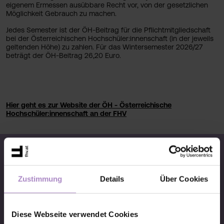
eigenem Ermessen ausübbare Recht vor, von der gesetzlichen
Möglichkeit Gebrauch zu machen.
Jedes Semester ist der ÖH-Beitrag für die Pflichtmitgliedschaft
bei der Österreichischen Hochschüler:innenschaft (in der jeweils
geltenden Höhe) zu zahlen. Für das Wintersemester 2026/27
beträgt der ÖH-Beitrag 26,20 Euro.
Hier geht es zur Website der ÖH - Österreichische
Hochschüler:innenschaft an der FHV
Zustimmung
Details
Über Cookies
© FHV 2026
Impressum
Diese Webseite verwendet Cookies