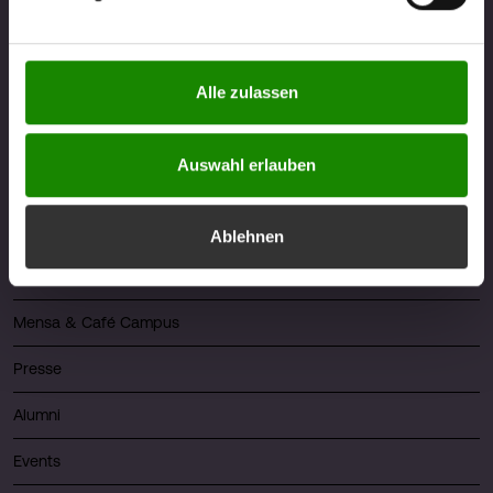
Newsletter abonnieren
berührt. Weitere Informationen zum Datenschutz finden
Sie unter
https://www.fhv.at/datenschutz
Alle zulassen
Quicklinks
Auswahl erlauben
Über die FHV
Karriere
Ablehnen
Bibliothek
Mensa & Café Campus
Presse
Alumni
Events