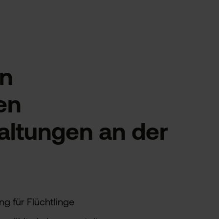
an
en
altungen an der
g für Flüchtlinge