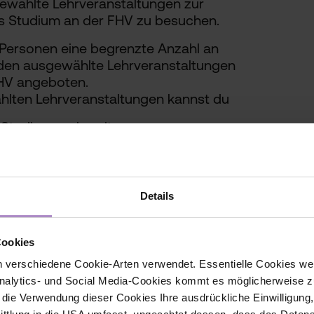
gewählte Lehrveranstaltungen zur
es Studium an der FHV zu besuchen.
te Personen eine begrenzte Anzahl an
rden ausgewählte Lehrveranstaltungen
HV angeboten.
hlten Lehrveranstaltungen kannst du
 Studium vorbereiten.
tag an der FHV bekommen.
essoren der FHV kennen lernen.
 der FHV kennen lernen.
Details
Cookies
 verschiedene Cookie-Arten verwendet. Essentielle Cookies we
alytics- und Social Media-Cookies kommt es möglicherweise zu
r die Verwendung dieser Cookies Ihre ausdrückliche Einwilligung