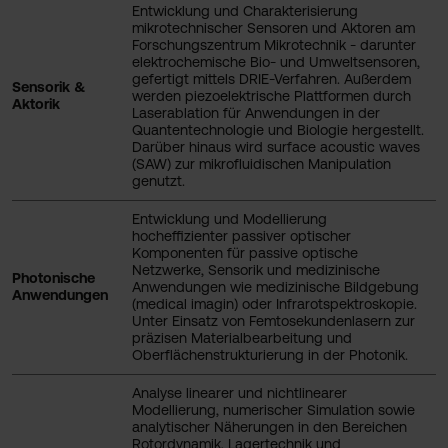
Entwicklung und Charakterisierung
mikrotechnischer Sensoren und Aktoren am
Forschungszentrum Mikrotechnik - darunter
elektrochemische Bio- und Umweltsensoren,
gefertigt mittels DRIE-Verfahren. Außerdem
Sensorik &
werden piezoelektrische Plattformen durch
Aktorik
Laserablation für Anwendungen in der
Quantentechnologie und Biologie hergestellt.
Darüber hinaus wird surface acoustic waves
(SAW) zur mikrofluidischen Manipulation
genutzt.
Entwicklung und Modellierung
hocheffizienter passiver optischer
Komponenten für passive optische
Netzwerke, Sensorik und medizinische
Photonische
Anwendungen wie medizinische Bildgebung
Anwendungen
(medical imagin) oder Infrarotspektroskopie.
Unter Einsatz von Femtosekundenlasern zur
präzisen Materialbearbeitung und
Oberflächenstrukturierung in der Photonik.
Analyse linearer und nichtlinearer
Modellierung, numerischer Simulation sowie
analytischer Näherungen in den Bereichen
Rotordynamik, Lagertechnik und