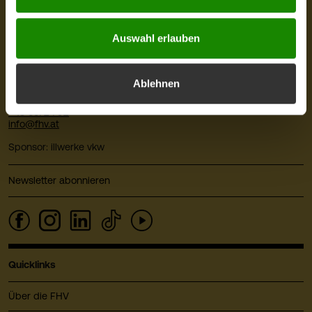
Kontakt
Auswahl erlauben
FHV - Vorarlberg University of Applied Sciences
CAMPUS V, Hochschulstraße 1
6850 Dornbirn
Ablehnen
Österreich
+43 5572 792
info@fhv.at
Sponsor: illwerke vkw
Newsletter abonnieren
Quicklinks
Über die FHV