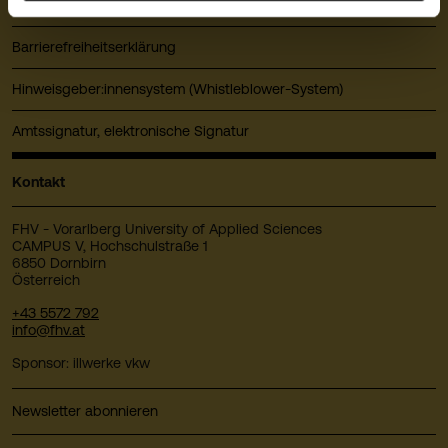
Datenschutz
Barrierefreiheitserklärung
Hinweisgeber:innensystem (Whistleblower-System)
Amtssignatur, elektronische Signatur
Kontakt
FHV - Vorarlberg University of Applied Sciences
CAMPUS V, Hochschulstraße 1
6850 Dornbirn
Österreich
+43 5572 792
info@fhv.at
Sponsor: illwerke vkw
Newsletter abonnieren