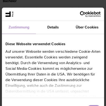
Bachelor
Elektronik und Informationstechnologie (Dual)
Informatik - Digital Innovation (Berufsbegleitend)
Informatik - Software and Information Engineering (Vollzeit)
Mechatronik (Vollzeit)
Mechatronik (Berufsbegleitend)
Zustimmung
Details
Über Cookies
Wirtschaftsingenieurwesen (Berufsbegleitend | Dual)
Diese Webseite verwendet Cookies
Master
Auf unserer Webseite werden verschiedene Cookie-Arten
Informatik (Vollzeit)
verwendet. Essentielle Cookies werden zwingend
Mechatronics (Vollzeit)
Nachhaltige Energiesysteme (Berufsbegleitend)
benötigt. Durch die Verwendung von Analytics- und
Wirtschaftsinformatik - Digital Transformation
Social Media-Cookies kommt es möglicherweise zur
(Berufsbegleitend)
Übermittlung Ihrer Daten in die USA. Wir benötigen für
die Verwendung dieser Cookies Ihre ausdrückliche
Einwilligung, welche auch die Zustimmung zur
Datenübermittlung in die USA umfasst, ungeachtet
Häufig gestellte Fragen
dessen, dass das Datenschutzniveau in den USA nicht
jenem in der EU entspricht und dies Beeinträchtigungen
Einwilligungsauswahl