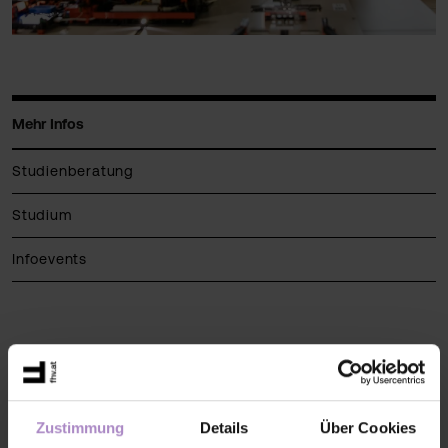
Mehr Infos
Studienberatung
Studium
Infoevents
So unterstützt die FHV dein berufsbegleitendes
Studium
Ein berufsbegleitendes Studium eröffnet dir viele Chancen und
erfordert gleichzeitig Engagement und gute Selbstorganisation.
Zustimmung
Details
Über Cookies
Mit diesen organisatorischen Maßnahmen unterstützen wir dich