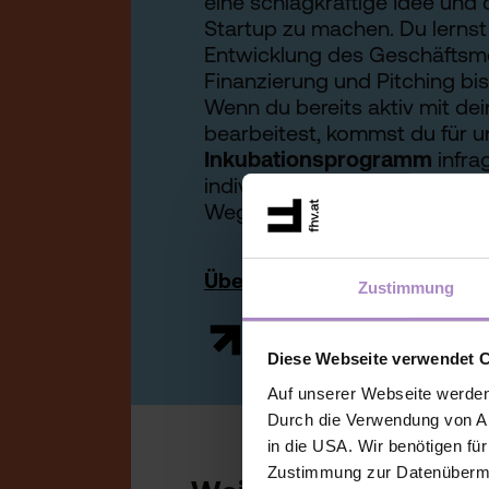
eine schlagkräftige Idee und 
Startup zu machen. Du lernst 
Entwicklung des Geschäftsmo
Finanzierung und Pitching bi
Wenn du bereits aktiv mit de
bearbeitest, kommst du für 
Inkubationsprogramm
infra
individuell und unterstützen 
Weg zum Erfolg.
Übersicht aller Angebote für
Zustimmung
Diese Webseite verwendet 
Auf unserer Webseite werden
Durch die Verwendung von An
in die USA. Wir benötigen fü
Zustimmung zur Datenübermit