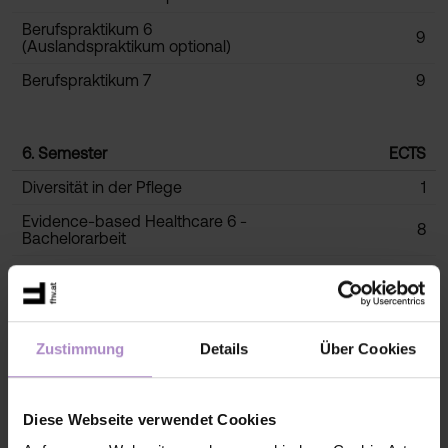
Berufspraktikum 6
9
(Auslandspraktikum optional)
Berufspraktikum 7
9
6. Semester
ECTS
Diversität in der Pflege
1
Evidence-based Healthcare 6 -
8
Bachelorarbeit
Bachelorabschlussprüfung
2
Pflegeassessment 5
1
Praxistraining 6
2
Zustimmung
Details
Über Cookies
Seminar zum Berufspraktikum 8 + 9
1
Berufspraktikum 8
8
Diese Webseite verwendet Cookies
Berufspraktikum 9
7