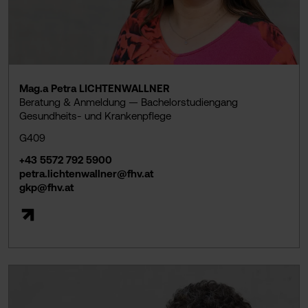
Mag.a Petra LICHTENWALLNER
Beratung & Anmeldung — Bachelorstudiengang
Gesundheits- und Krankenpflege
G409
+43 5572 792 5900
petra.lichtenwallner@fhv.at
gkp@fhv.at