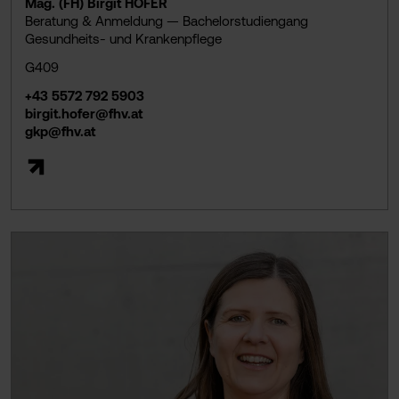
Mag. (FH) Birgit HOFER
Beratung & Anmeldung — Bachelorstudiengang
Gesundheits- und Krankenpflege
G409
+43 5572 792 5903
birgit.hofer@fhv.at
gkp@fhv.at