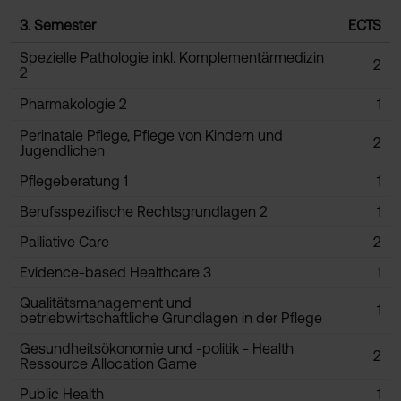
3. Semester
ECTS
Spezielle Pathologie inkl. Komplementärmedizin
2
2
Pharmakologie 2
1
Perinatale Pflege, Pflege von Kindern und
2
Jugendlichen
Pflegeberatung 1
1
Berufsspezifische Rechtsgrundlagen 2
1
Palliative Care
2
Evidence-based Healthcare 3
1
Qualitätsmanagement und
1
betriebwirtschaftliche Grundlagen in der Pflege
Gesundheitsökonomie und -politik - Health
2
Ressource Allocation Game
Public Health
1