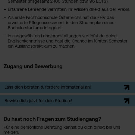
Semester (insgesamt 2400 Stunden bzw. 96 ECTS).
Erfahrene Lehrende vermitteln ihr Wissen direkt aus der Praxis.
Als erste Fachhochschule Österreichs hat die FHV das
erweiterte Pflegeassessment in den Studienplan eines
Bachelorstudiums integriert.
In ausgewählten Lehrveranstaltungen vertiefst du deine
Englischkenntnisse und hast die Chance im fünften Semester
ein Auslandspraktikum zu machen.
Zugang und Bewerbung
Lass dich beraten & fordere Infomaterial an!
Bewirb dich jetzt für dein Studium!
Du hast noch Fragen zum Studiengang?
Für eine persönliche Beratung kannst du dich direkt bei uns
melden: