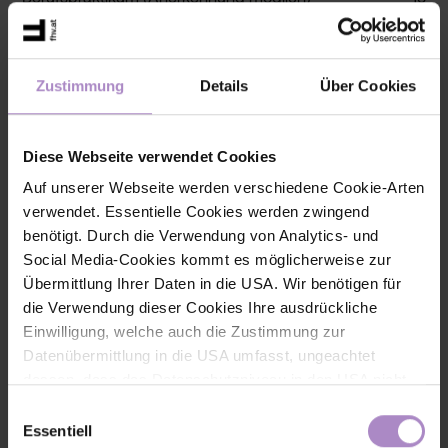
Bachelorarbeit
9
Bachelorprüfung
2
Zustimmung
Details
Über Cookies
**Schwerpunkt möglich in den Bereichen:
Diese Webseite verwendet Cookies
Accounting and Finance | Marketing and Sales | Supply Chain Management | Human
Auf unserer Webseite werden verschiedene Cookie-Arten
Resources and Organisation | Digital Marketing and IT | Entrepreneurship and Innovation
verwendet. Essentielle Cookies werden zwingend
benötigt. Durch die Verwendung von Analytics- und
*Wahlveranstaltungen:
Social Media-Cookies kommt es möglicherweise zur
Beispiele speziell angebotener Wahlfächer siehe "Studieninhalte im Detail".
Übermittlung Ihrer Daten in die USA. Wir benötigen für
die Verwendung dieser Cookies Ihre ausdrückliche
Karrierechancen nach dem Studium
Einwilligung, welche auch die Zustimmung zur
Mit dem Studium der Internationalen Betriebswirtschaftslehre
Datenübermittlung in die USA umfasst, ungeachtet
stehen dir vielfältige berufliche Perspektiven offen – in Industrie,
dessen, dass das Datenschutzniveau in den USA nicht
Finanzwesen, Dienstleistung, Handel, Gewerbe oder im
öffentlichen Sektor. Je nach Spezialisierung bereitest du dich
jenem in der EU entspricht und dies Beeinträchtigungen
Einwilligungsauswahl
gezielt auf zukunftsorientierte Fachbereiche vor, etwa
Controlling
für die Rechte und Freiheiten der betroffenen Personen
Essentiell
und Finanzmanagement, Human Resource Management,