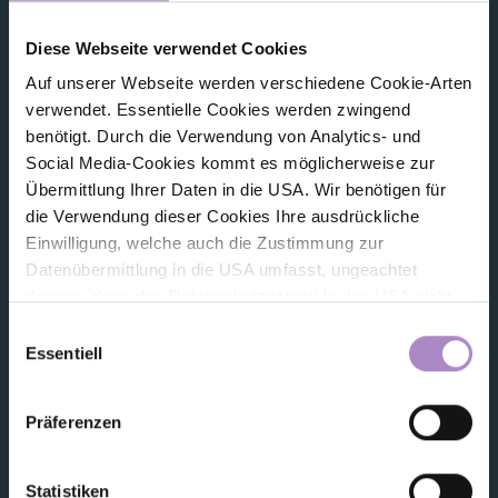
© FHV 2026
Diese Webseite verwendet Cookies
Auf unserer Webseite werden verschiedene Cookie-Arten
Impressum
verwendet. Essentielle Cookies werden zwingend
benötigt. Durch die Verwendung von Analytics- und
Allgemeine Geschäftsbedingungen
Social Media-Cookies kommt es möglicherweise zur
Datenschutz
Übermittlung Ihrer Daten in die USA. Wir benötigen für
die Verwendung dieser Cookies Ihre ausdrückliche
Barrierefreiheitserklärung
Einwilligung, welche auch die Zustimmung zur
Datenübermittlung in die USA umfasst, ungeachtet
Hinweisgeber:innensystem (Whistleblower-System)
dessen, dass das Datenschutzniveau in den USA nicht
jenem in der EU entspricht und dies Beeinträchtigungen
Amtssignatur, elektronische Signatur
Einwilligungsauswahl
für die Rechte und Freiheiten der betroffenen Personen
Essentiell
nach sich ziehen kann. Die Einwilligung erteilen Sie
Kontakt
dadurch, dass Sie die ausgewählten Cookies durch
Präferenzen
Aktivierung des Buttons akzeptieren. Sie können Ihre
FHV - Vorarlberg University of Applied Sciences
CAMPUS V, Hochschulstraße 1
Einwilligung zur Cookie-Verwendung - durch Click auf
6850 Dornbirn
das runde co Symbol rechts unten auf der Webseite -
Statistiken
Österreich