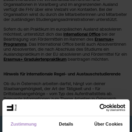
Organisationen in Vorarlberg und im angrenzenden Ausland
verfügt die FHV über eine Vielzahl von Kontakten. Bei der
Organisation wirst du durch die Mitarbeiterinnen und Mitarbeiter
der zuständigen Studiengangsadministrationen unterstützt.
Sofern du ein Praktikum im europäischen Ausland absolvieren
möchtest, unterstützt dich das
International Office
bei der
Beantragung von Fördermitteln im Rahmen des
Erasmus+
Programms
. Das International Office berät auch Absolventinnen
und Absolventen, die nach Abschluss des Studiums ein
Auslandspraktikum in der EU absolvieren und Fördermittel für ein
Erasmus+ Graduiertenpraktikum
beantragen möchten.
Hinweis für internationale Regel- und Austauschstudierende
Ob du in Österreich arbeiten darfst, hängt von deiner
Staatsangehörigkeit, der Art der Tätigkeit und - für
Drittstaatsangehörige - vom Typ des Aufenthaltstitels ab.
Relevante Informationen zum Thema Arbeiten in Österreich
findest du
hier
.
Zustimmung
Details
Über Cookies