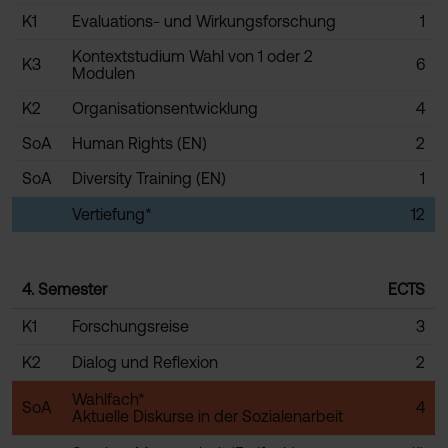
K1
Evaluations- und Wirkungsforschung
1
Kontextstudium Wahl von 1 oder 2
K3
6
Modulen
K2
Organisationsentwicklung
4
SoA
Human Rights (EN)
2
SoA
Diversity Training (EN)
1
Vertiefung*
12
4. Semester
ECTS
K1
Forschungsreise
3
K2
Dialog und Reflexion
2
Wahlfach*
SoA
4
Aktuelle Diskurse in der Sozialenarbeit