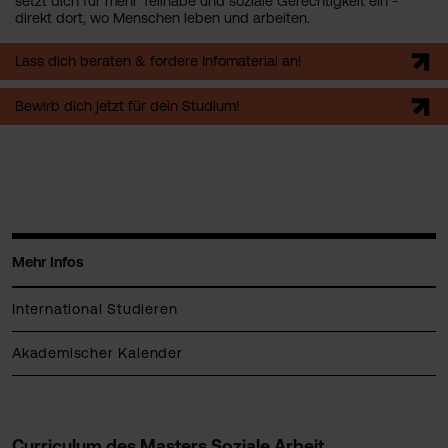
setzt dich für mehr Teilhabe und soziale Gerechtigkeit ein -
direkt dort, wo Menschen leben und arbeiten.
Lass dich beraten & fordere Infomaterial an!
Bewirb dich jetzt für dein Studium!
Mehr Infos
International Studieren
Akademischer Kalender
Curriculum des Masters Soziale Arbeit