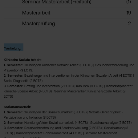
Seminar Masterarbeit (Freifach)
(1)
Masterarbeit
19
Masterprüfung
2
*Vertiefung:
Klinische Soziale Arbeit:
1. Semester:
Grundlagen Klinischer Sozialer Arbeit (5 ECTS) | Gesundheitsförderung und
Prävention (3 ECTS)
2. Semester:
Beziehungen nd Interventionen in der Klinischen Sozialen Arbeit (4 ECTS) |
Sozial Diagnostik (3 ECTS)
3. Semester:
Setting und Intervention (2 ECTS) | Kasuistik (3 ECTS) | Transdisziplinarität
Klinische Soziale Arbeit (4 ECTS) | Seminar Masterarbeit Klinische Soziale Arbeit (3
ECTS)
Sozialraumarbeit:
1. Semester:
Grundlagen der Sozialraumarbeit (5 ECTS) | Soziale Gerechtigkeit -
Partizipation und Inklusion (3 ECTS)
2. Semester:
Handlungsfelder Sozialraumarbeit (4 ECTS) | Sozialraumanalyse (3 ECTS)
3. Semester:
Raumwahrnehmung und Stadtentwicklung (2 ECTS) | Sozialplanung (3
ECTS) | Transdisziplinarität Sozialraumarbeit (4 ECTS) | Seminar Masterarbeit