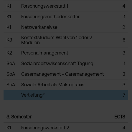
K1
Forschungswerkstatt 1
4
K1
Forschungsmethodenkoffer
1
K1
Netzwerkanalyse
2
Kontextstudium Wahl von 1 oder 2
K3
6
Modulen
K2
Personalmanagement
3
SoA
Sozialarbeitswissenschaft Tagung
1
SoA
Casemanagement - Caremanagement
3
SoA
Soziale Arbeit als Makropraxis
3
Vertiefung*
7
3. Semester
ECTS
K1
Forschungswerkstatt 2
4