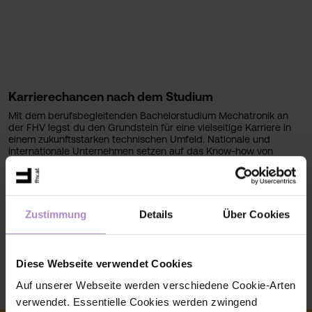
Karrierechancen nach dem Studium
Mit dem berufsbegleitenden Bachelorstudium Mechatronik an
der FHV legst du den Grundstein für eine vielseitige Karriere in
einem zukunftsstarken technischen Umfeld. Nationale und
internationale Unternehmen setzen auf das Know-how von
Mechatronik-Ingenieur:innen – und du kannst bald dazugehören.
Dank der fundierten Ausbildung eröffnen sich dir spannende
Berufsfelder, etwa als
Entwicklungsingenieur:in
oder
Forschungsingenieur:in
.
Zustimmung
Details
Über Cookies
Außerdem berechtigt dich der Abschluss für ein weiterführendes
Masterstudium an einer Fachhochschule oder Universität im In-
und Ausland. An der FHV kannst du Masterstudiengänge in
Mechatronik
,
Informatik
oder
Nachhaltige Energiesysteme
Diese Webseite verwendet Cookies
belegen. Darauf aufbauend ist ein Doktorats- oder PhD-Studium
an einer Universität möglich.
Auf unserer Webseite werden verschiedene Cookie-Arten
verwendet. Essentielle Cookies werden zwingend