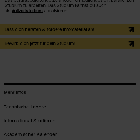
Das berufsbegleitende Zeitmodell ermöglicht es dir, parallel zum
Studium zu arbeiten. Das Studium kannst du auch
als
Vollzeitstudium
absolvieren.
Lass dich beraten & fordere Infomaterial an!
Bewirb dich jetzt für dein Studium!
Mehr Infos
Technische Labore
International Studieren
Akademischer Kalender