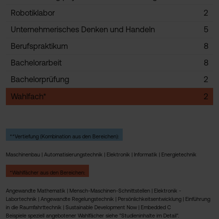
Robotiklabor
2
Unternehmerisches Denken und Handeln
5
Berufspraktikum
8
Bachelorarbeit
8
Bachelorprüfung
2
Wahlfach*
2
**Vertiefung (Kombination aus den Bereichen):
Maschinenbau | Automatisierungstechnik | Elektronik | Informatik | Energietechnik
*Wahlfächer aus den Bereichen:
Angewandte Mathematik | Mensch-Maschinen-Schnittstellen | Elektronik -
Labortechnik | Angewandte Regelungstechnik | Persönlichkeitsentwicklung | Einführung
in die Raumfahrttechnik | Sustainable Development Now | Embedded C
Beispiele speziell angebotener Wahlfächer siehe "Studieninhalte im Detail".