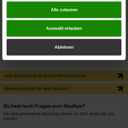
Gute Planbarkeit: Prüfungen und Präsenzzeiten werden
Alle zulassen
frühzeitig festgelegt.
Studienaufbau ermöglicht optimale Vereinbarkeit von Beruf,
Studium und Familie.
Auswahl erlauben
Der Zugang zu Wissen muss nicht teuer sein: Für diesen
Studiengang werden derzeit keine Studiengebühren erhoben.
Ablehnen
Zugang und Bewerbung
Lass dich beraten & fordere Infomaterial an!
Bewirb dich jetzt für dein Studium!
Du hast noch Fragen zum Studium?
Für eine persönliche Beratung kannst du dich direkt bei uns
melden: