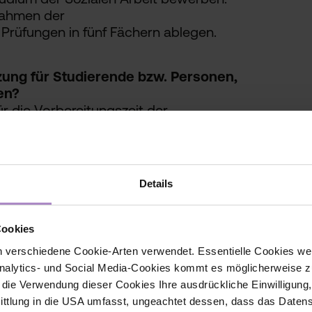
Rahmen der
Prüfungen in fünf Fächern ablegen.
tzung für Studierende bzw. Personen,
en?
ür die Vorbereitungszeit der
lfe anzusuchen. Bitte wende dich in
elle Innsbruck. In weiterer Folge ist es
glich, Studienbeihilfe zu beantragen.
uch eine Übersicht über mögliche
Details
tzlich können
 insofern sie aus Vorarlberg kommen,
gszuschuss
beantragen.
Cookies
 verschiedene Cookie-Arten verwendet. Essentielle Cookies we
alytics- und Social Media-Cookies kommt es möglicherweise zu
in für eine nicht bestandene Prüfung
r die Verwendung dieser Cookies Ihre ausdrückliche Einwilligung
nicht an der FHV? Wird mir das
tlung in die USA umfasst, ungeachtet dessen, dass das Daten