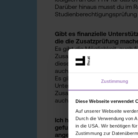
Darüber hinaus musst du im 
Studienberechtigungsprüfung 
Gibt es finanzielle Unterstü
die die Zusatzprüfung mach
Es gibt die Möglichkeit, auch f
Zusatzprüfungen, Studienbeihi
diesem Fall an die Stipendienst
auch während des Studiums mö
Es gibt auf unserer Website a
Zustimmung
Unterstützungsangebote. Zusä
Zusatzprüfungskandidat:innen,
auch den Vorarlberger
Bildun
Diese Webseite verwendet 
Auf unserer Webseite werden
Durch die Verwendung von An
Ich habe einen Prüfungsterm
in die USA. Wir benötigen fü
gefunden, aber dieser wäre 
Zustimmung zur Datenübermit
angerechnet?