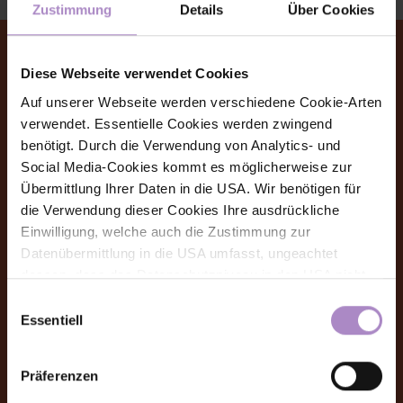
Zustimmung
Details
Über Cookies
Diese Webseite verwendet Cookies
Auf unserer Webseite werden verschiedene Cookie-Arten
© FHV 2026
verwendet. Essentielle Cookies werden zwingend
benötigt. Durch die Verwendung von Analytics- und
Impressum
Social Media-Cookies kommt es möglicherweise zur
Allgemeine Geschäftsbedingungen
Übermittlung Ihrer Daten in die USA. Wir benötigen für
die Verwendung dieser Cookies Ihre ausdrückliche
Datenschutz
Einwilligung, welche auch die Zustimmung zur
Datenübermittlung in die USA umfasst, ungeachtet
Barrierefreiheitserklärung
dessen, dass das Datenschutzniveau in den USA nicht
jenem in der EU entspricht und dies Beeinträchtigungen
Hinweisgeber:innensystem (Whistleblower-System)
Einwilligungsauswahl
für die Rechte und Freiheiten der betroffenen Personen
Essentiell
Amtssignatur, elektronische Signatur
nach sich ziehen kann. Die Einwilligung erteilen Sie
dadurch, dass Sie die ausgewählten Cookies durch
Präferenzen
Kontakt
Aktivierung des Buttons akzeptieren. Sie können Ihre