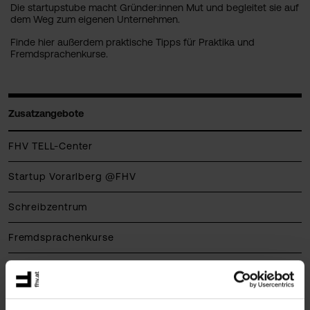
Die startupstube macht Gründer:innen Mut und begleitet sie auf
dem Weg zum eigenen Unternehmen.
Finde hier außerdem praktische Tipps für Praktika und
Fremdsprachenkurse.
Zusatzangebote
FHV TELL-Center
Startup Vorarlberg @FHV
Schreibzentrum
Fremdsprachenkurse
Praktika