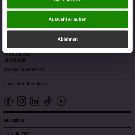
Kontakt
Auswahl erlauben
FHV - Vorarlberg University of Applied Sciences
CAMPUS V, Hochschulstraße 1
Ablehnen
6850 Dornbirn
Österreich
+43 5572 792
info@fhv.at
Sponsor: illwerke vkw
Newsletter abonnieren
Quicklinks
Über die FHV