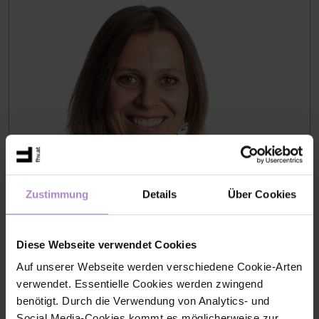
Zustimmung
Details
Über Cookies
Mag.a Desiree SCHLATTER-SCHRÖCKER, BA
in Karenz
Diese Webseite verwendet Cookies
S114
Auf unserer Webseite werden verschiedene Cookie-Arten
+43 5572 792 2288
verwendet. Essentielle Cookies werden zwingend
desiree.schroecker@fhv.at
benötigt. Durch die Verwendung von Analytics- und
Social Media-Cookies kommt es möglicherweise zur