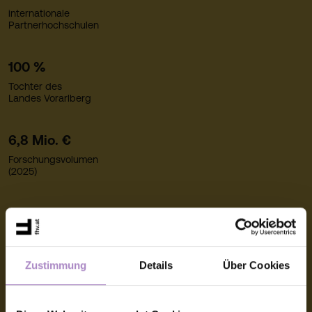
internationale
Partnerhochschulen
100 %
Tochter des
Landes Vorarlberg
6,8 Mio. €
Forschungsvolumen
(2025)
80+
Partnerunternehmen
Zustimmung
Details
Über Cookies
~380
Mitarbeitende