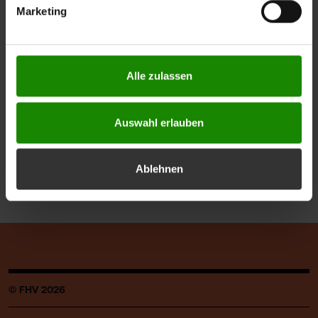
für morgen
Marketing
zum Widerruf erfolgten Verarbeitung nicht
berührt. Weitere Informationen zum Datenschutz finden
Sie unter
https://www.fhv.at/datenschutz
Auszeichnungen, Zertifizierungen und
Alle zulassen
Mitgliedschaften
Weitere Auszeichnungen für die FHV und deren
Student:innen
Auswahl erlauben
Ablehnen
Jahres- und Geschäftsberichte der FHV
© FHV 2026