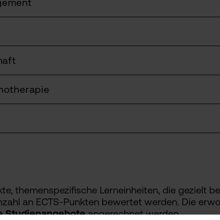
gement
haft
hotherapie
te, themenspezifische Lerneinheiten, die gezielt
 Anzahl an ECTS-Punkten bewertet werden. Die erw
e Studienangebote
angerechnet werden.