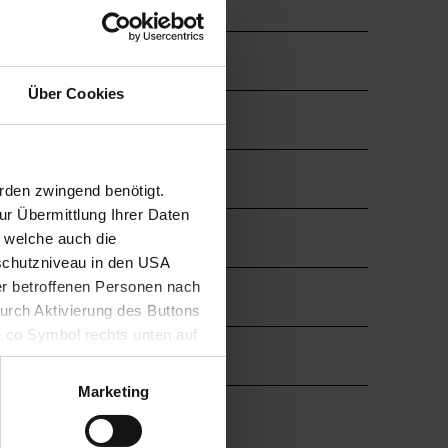
Über Cookies
rden zwingend benötigt.
r Übermittlung Ihrer Daten
berzeugend vermitteln
, welche auch die
schutzniveau in den USA
der betroffenen Personen nach
durch Aktivierung des Buttons
e co Symbol rechts unten auf
keit der aufgrund der
m Datenschutz finden Sie
Marketing