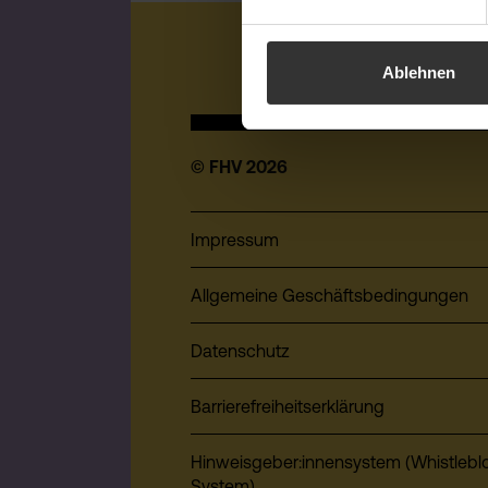
Ablehnen
© FHV 2026
Impressum
Allgemeine Geschäftsbedingungen
Datenschutz
Barrierefreiheitserklärung
Hinweisgeber:innensystem (Whistlebl
System)