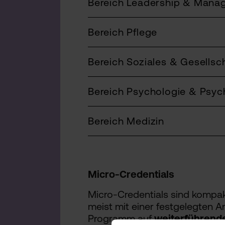
Bereich Leadership & Mana
Bereich Pflege
Bereich Soziales & Gesellsc
Bereich Psychologie & Psyc
Bereich Medizin
Micro-Credentials
Micro-Credentials sind kompak
meist mit einer festgelegten
Programm auf
weiterführend