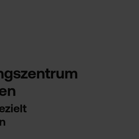
ungszentrum
fen
zielt
n