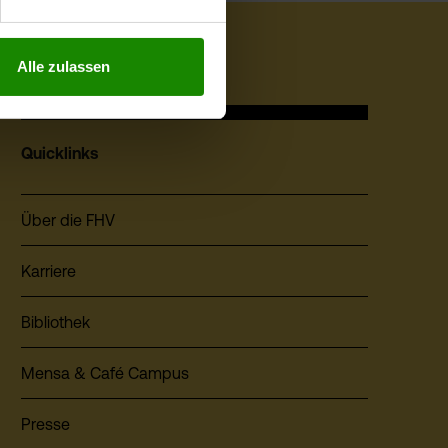
Alle zulassen
Quicklinks
Über die FHV
Karriere
Bibliothek
Mensa & Café Campus
Presse