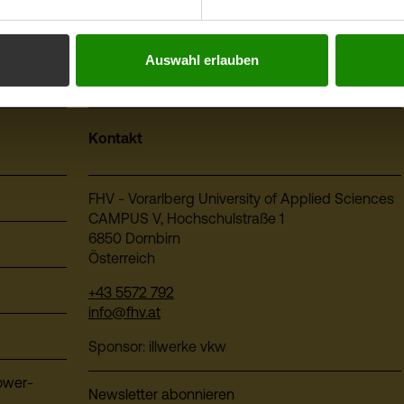
Auswahl erlauben
Kontakt
FHV - Vorarlberg University of Applied Sciences
CAMPUS V, Hochschulstraße 1
6850 Dornbirn
Österreich
+43 5572 792
info@fhv.at
Sponsor: illwerke vkw
ower-
Newsletter abonnieren