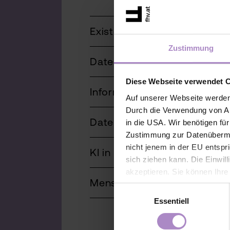
Existenzielles Leadership
Zustimmung
Datenanalyse zur Entschei
Diese Webseite verwendet 
Informationen aus Daten ge
Auf unserer Webseite werden
Durch die Verwendung von An
Datenvisualisierung und Pow
in die USA. Wir benötigen fü
Zustimmung zur Datenübermit
nicht jenem in der EU entspr
KI in Action
sich ziehen kann. Die Einwil
akzeptieren. Sie können Ihre
Menschen mit Suchterkrank
der Webseite - jederzeit wid
Einwilligungsauswahl
Einwilligung bis zum Widerru
Essentiell
unter
https://www.fhv.at/da