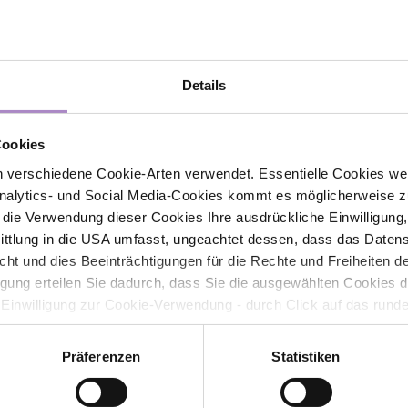
Details
dungsfindung
Cookies
winnbringend nutzen
 verschiedene Cookie-Arten verwendet. Essentielle Cookies we
alytics- und Social Media-Cookies kommt es möglicherweise zu
erBI - Daten in Reports und Präsentationen ü
r die Verwendung dieser Cookies Ihre ausdrückliche Einwilligung
tlung in die USA umfasst, ungeachtet dessen, dass das Daten
icht und dies Beeinträchtigungen für die Rechte und Freiheiten 
ligung erteilen Sie dadurch, dass Sie die ausgewählten Cookies 
 Einwilligung zur Cookie-Verwendung - durch Click auf das rund
ung beraten und begleiten
errufen. Durch den Widerruf der Einwilligung wird die Rechtmäßig
f erfolgten Verarbeitung nicht berührt. Weitere Informationen zu
Präferenzen
Statistiken
tenschutz