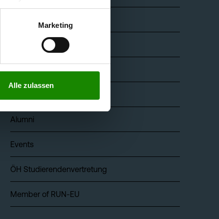
keit der aufgrund der
Karriere
m Datenschutz finden Sie
Marketing
Bibliothek
Mensa & Café Campus
Alle zulassen
Presse
Alumni
Events
ÖH Studierendenvertretung
Member of RUN-EU