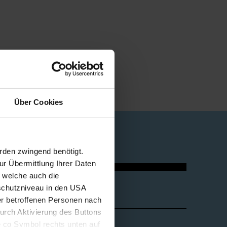
Über Cookies
rden zwingend benötigt.
r Übermittlung Ihrer Daten
, welche auch die
Quicklinks
schutzniveau in den USA
der betroffenen Personen nach
durch Aktivierung des Buttons
Über die FHV
e co Symbol rechts unten auf