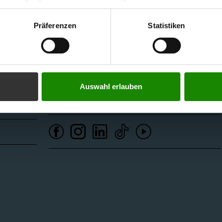
CAMPUS V, Hochschulstraße 1
errufen. Durch den Widerruf der Einwilligung wird die Rechtmäßig
6850 Dornbirn
f erfolgten Verarbeitung nicht berührt. Weitere Informationen zu
Präferenzen
Statistiken
Österreich
tenschutz
+43 5572 792
info@fhv.at
Sponsor: illwerke vkw
Auswahl erlauben
ower-
Newsletter abonnieren