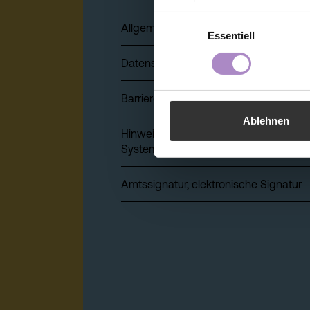
der Webseite - jederzeit wid
Einwilligungsauswahl
Allgemeine Geschäftsbedingungen
Einwilligung bis zum Widerru
Essentiell
unter
https://www.fhv.at/da
Datenschutz
Barrierefreiheitserklärung
Ablehnen
Hinweisgeber:innensystem (Whistlebl
System)
Amtssignatur, elektronische Signatur