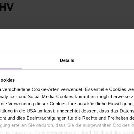
FHV
Details
Cookies
 verschiedene Cookie-Arten verwendet. Essentielle Cookies we
alytics- und Social Media-Cookies kommt es möglicherweise zu
r die Verwendung dieser Cookies Ihre ausdrückliche Einwilligung
Kontakt
tlung in die USA umfasst, ungeachtet dessen, dass das Daten
icht und dies Beeinträchtigungen für die Rechte und Freiheiten 
ligung erteilen Sie dadurch, dass Sie die ausgewählten Cookies 
FHV - Vorarlberg University of Applied Sciences
 Einwilligung zur Cookie-Verwendung - durch Click auf das rund