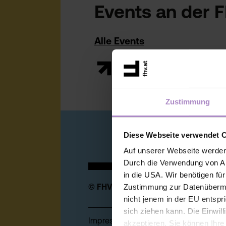
Events an der 
Alle Events
Zustimmung
Diese Webseite verwendet 
Auf unserer Webseite werden
Durch die Verwendung von An
in die USA. Wir benötigen fü
© FHV 2026
Zustimmung zur Datenübermit
nicht jenem in der EU entspr
sich ziehen kann. Die Einwil
Impressum
akzeptieren. Sie können Ihre