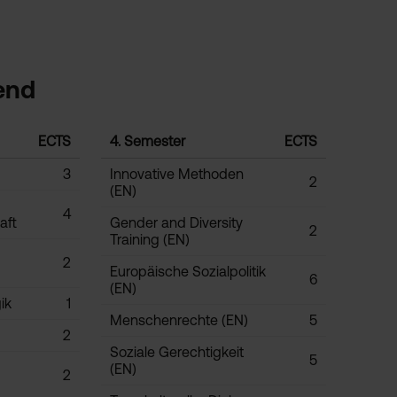
end
ECTS
4. Semester
ECTS
3
Innovative Methoden
2
(EN)
4
aft
Gender and Diversity
2
Training (EN)
2
Europäische Sozialpolitik
6
(EN)
ik
1
Menschenrechte (EN)
5
2
Soziale Gerechtigkeit
5
(EN)
2