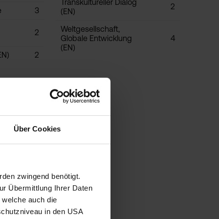
Transkultureller Dialog
2
e
3
(EN)
Weltgesellschaft,
2
Globale Entwicklung
4
(EN)
EN)
2
Über Cookies
rden zwingend benötigt.
r Übermittlung Ihrer Daten
ECTS
, welche auch die
3
schutzniveau in den USA