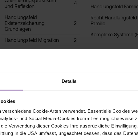
Orientierungspraktikum
4
und Reflexion
Handlungsfeld Famili
Handlungsfeld
Recht Handlungsfeld
Existenzsicherung
2
Familie
Grundlagen
Komplexe Systeme (
Handlungsfeld Migration
2
Recht Handlungsfeld
1
Migration
Unsere Generation (EN)
2
Details
Cookies
 verschiedene Cookie-Arten verwendet. Essentielle Cookies we
alytics- und Social Media-Cookies kommt es möglicherweise zu
6. Semester
ECTS
7. Semester
r die Verwendung dieser Cookies Ihre ausdrückliche Einwilligung
Sozialpädagogische
Qualitätssicherung
tlung in die USA umfasst, ungeachtet dessen, dass das Daten
2
Gruppenerfahrung