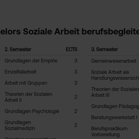
lors Soziale Arbeit berufsbegleit
2. Semester
ECTS
3. Semester
Grundlagen der Empirie
3
Gemeinwesenarbeit
Einzelfallarbeit
3
Soziale Arbeit als
Handlungswissensch
Arbeit mit Gruppen
3
Theorien der Sozialen
Theorien der Sozialen
Arbeit III
2
Arbeit II
Grundlagen Pädagog
Grundlagen Psychologie
2
Beratungswerkstatt I
Grundlagen
2
Sozialmedizin
Berufspraktikum
Vorbereitung