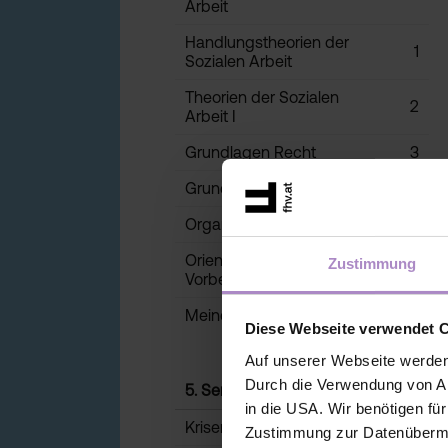
Arbeit
Handlungstheorien der
1
Sozialen Arbeit
Theorien der Sozialen
2
Arbeit I
Grundlagen Recht
3
Grundlagen Soziologie
2
Organisation und Praxis
2
Orientierungspraktikum
Zustimmung
3
Vorbereitung
Meine Biografie (EN)
2
Diese Webseite verwendet 
Auf unserer Webseite werden
Durch die Verwendung von An
5. Semester
ECTS
in die USA. Wir benötigen fü
Krisenintervention
2
Zustimmung zur Datenübermit