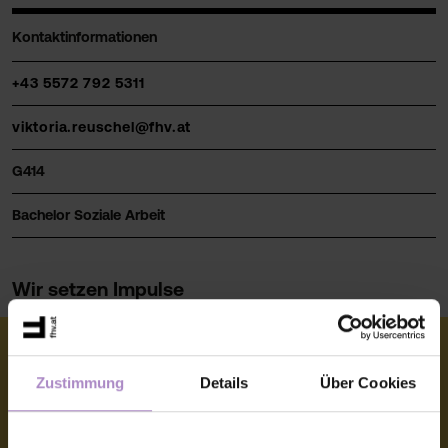
Kontaktinformationen
+43 5572 792 5311
viktoria.reuschel@fhv.at
G414
Bachelor Soziale Arbeit
Wir setzen Impulse
Zustimmung
Details
Über Cookies
© FHV 2026