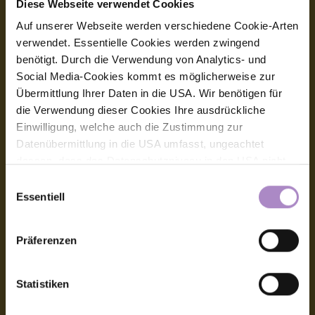
Diese Webseite verwendet Cookies
Impressum
Auf unserer Webseite werden verschiedene Cookie-Arten
Allgemeine Geschäftsbedingungen
verwendet. Essentielle Cookies werden zwingend
benötigt. Durch die Verwendung von Analytics- und
Datenschutz
Social Media-Cookies kommt es möglicherweise zur
Übermittlung Ihrer Daten in die USA. Wir benötigen für
Barrierefreiheitserklärung
die Verwendung dieser Cookies Ihre ausdrückliche
Hinweisgeber:innensystem (Whistleblower-System)
Einwilligung, welche auch die Zustimmung zur
Datenübermittlung in die USA umfasst, ungeachtet
Amtssignatur, elektronische Signatur
dessen, dass das Datenschutzniveau in den USA nicht
jenem in der EU entspricht und dies Beeinträchtigungen
Einwilligungsauswahl
Kontakt
für die Rechte und Freiheiten der betroffenen Personen
Essentiell
nach sich ziehen kann. Die Einwilligung erteilen Sie
FHV - Vorarlberg University of Applied Sciences
dadurch, dass Sie die ausgewählten Cookies durch
CAMPUS V, Hochschulstraße 1
Präferenzen
Aktivierung des Buttons akzeptieren. Sie können Ihre
6850 Dornbirn
Österreich
Einwilligung zur Cookie-Verwendung - durch Click auf
das runde co Symbol rechts unten auf der Webseite -
+43 5572 792
Statistiken
info@fhv.at
jederzeit widerrufen. Durch den Widerruf der Einwilligung
wird die Rechtmäßigkeit der aufgrund der Einwilligung bis