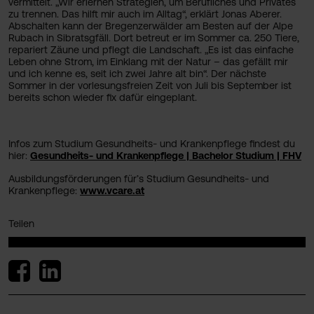
vermittelt. „Wir erlernen Strategien, um Berufliches und Privates
zu trennen. Das hilft mir auch im Alltag“, erklärt Jonas Aberer.
Abschalten kann der Bregenzerwälder am Besten auf der Alpe
Rubach in Sibratsgfäll. Dort betreut er im Sommer ca. 250 Tiere,
repariert Zäune und pflegt die Landschaft. „Es ist das einfache
Leben ohne Strom, im Einklang mit der Natur – das gefällt mir
und ich kenne es, seit ich zwei Jahre alt bin“.
Der nächste
Sommer in der vorlesungsfreien Zeit von Juli bis September ist
bereits schon wieder fix dafür eingeplant.
Infos zum Studium Gesundheits- und Krankenpflege findest du
hier:
Gesundheits- und Krankenpflege | Bachelor Studium | FHV
Ausbildungsförderungen für’s Studium Gesundheits- und
Krankenpflege:
www.vcare.at
Teilen