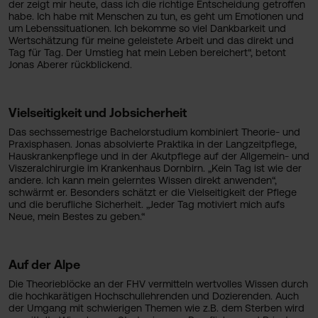
der zeigt mir heute, dass ich die richtige Entscheidung getroffen
habe. Ich habe mit Menschen zu tun, es geht um Emotionen und
um Lebenssituationen. Ich bekomme so viel Dankbarkeit und
Wertschätzung für meine geleistete Arbeit und das direkt und
Tag für Tag. Der Umstieg hat mein Leben bereichert“, betont
Jonas Aberer rückblickend.
Vielseitigkeit und Jobsicherheit
Das sechssemestrige Bachelorstudium kombiniert Theorie- und
Praxisphasen. Jonas absolvierte Praktika in der Langzeitpflege,
Hauskrankenpflege und in der Akutpflege auf der Allgemein- und
Viszeralchirurgie im Krankenhaus Dornbirn. „Kein Tag ist wie der
andere. Ich kann mein gelerntes Wissen direkt anwenden“,
schwärmt er. Besonders schätzt er die Vielseitigkeit der Pflege
und die berufliche Sicherheit. „Jeder Tag motiviert mich aufs
Neue, mein Bestes zu geben.“
Auf der Alpe
Die Theorieblöcke an der FHV vermitteln wertvolles Wissen durch
die hochkarätigen Hochschullehrenden und Dozierenden. Auch
der Umgang mit schwierigen Themen wie z.B. dem Sterben wird