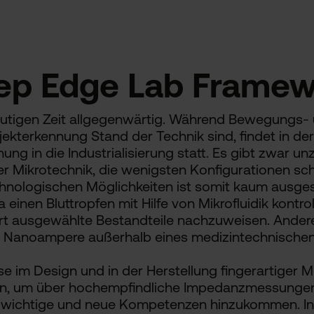
eep Edge Lab Frame
heutigen Zeit allgegenwärtig. Während Bewegungs
ekterkennung Stand der Technik sind, findet in de
ng in die Industrialisierung statt. Es gibt zwar u
r Mikrotechnik, die wenigsten Konfigurationen sch
hnologischen Möglichkeiten ist somit kaum ausgesc
inen Bluttropfen mit Hilfe von Mikrofluidik kontrolli
t ausgewählte Bestandteile nachzuweisen. Anderers
on Nanoampere außerhalb eines medizintechnische
e im Design und in der Herstellung fingerartiger M
rden, um über hochempfindliche Impedanzmessung
en wichtige und neue Kompetenzen hinzukommen. 