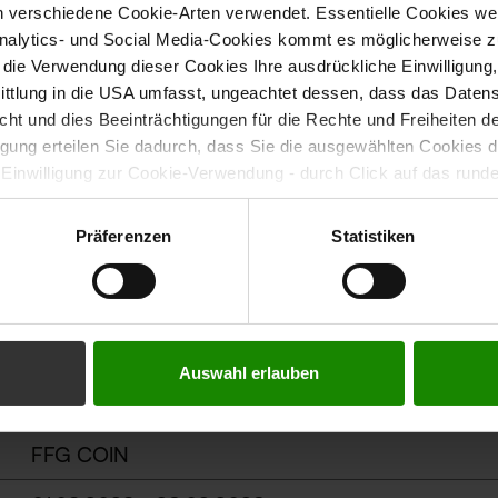
 verschiedene Cookie-Arten verwendet. Essentielle Cookies we
alytics- und Social Media-Cookies kommt es möglicherweise zu
r die Verwendung dieser Cookies Ihre ausdrückliche Einwilligung
tlung in die USA umfasst, ungeachtet dessen, dass das Daten
icht und dies Beeinträchtigungen für die Rechte und Freiheiten 
ligung erteilen Sie dadurch, dass Sie die ausgewählten Cookies 
 Einwilligung zur Cookie-Verwendung - durch Click auf das rund
errufen. Durch den Widerruf der Einwilligung wird die Rechtmäßig
f erfolgten Verarbeitung nicht berührt. Weitere Informationen zu
Präferenzen
Statistiken
tenschutz
Auswahl erlauben
Deep11
-
Deep
E
dge
L
ab
F
ramework
FFG COIN