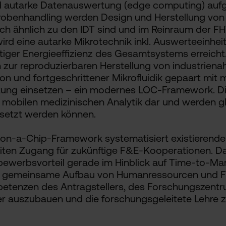
d autarke Datenauswertung (edge computing) aufg
Probenhandling werden Design und Herstellung vo
sch ähnlich zu den IDT sind und im Reinraum der F
ird eine autarke Mikrotechnik inkl. Auswerteeinhe
tiger Energieeffizienz des Gesamtsystems erreicht
zur reproduzierbaren Herstellung von industrien
 und fortgeschrittener Mikrofluidik gepaart mit 
ung einsetzen – ein modernes LOC-Framework. Die
er mobilen medizinischen Analytik dar und werden gl
esetzt werden können.
-on-a-Chip-Framework systematisiert existierende
iten Zugang für zukünftige F&E-Kooperationen. Dam
werbsvorteil gerade im Hinblick auf Time-to-Mar
r gemeinsame Aufbau von Humanressourcen und F&
tenzen des Antragstellers, des Forschungszentr
er auszubauen und die forschungsgeleitete Lehre z