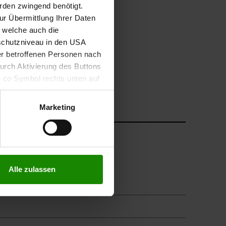
rden zwingend benötigt.
r Übermittlung Ihrer Daten
, welche auch die
schutzniveau in den USA
der betroffenen Personen nach
durch Aktivierung des Buttons
e co Symbol rechts unten auf
keit der aufgrund der
m Datenschutz finden Sie
Marketing
Alle zulassen