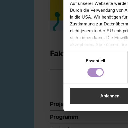
Auf unserer Webseite werden
Durch die Verwendung von An
in die USA. Wir benötigen fü
Zustimmung zur Datenübermit
nicht jenem in der EU entspr
sich ziehen kann. Die Einwil
akzeptieren. Sie können Ihre
Fakten
der Webseite - jederzeit wid
Einwilligungsauswahl
Einwilligung bis zum Widerru
Essentiell
unter
https://www.fhv.at/da
Ablehnen
Projektname
Programm