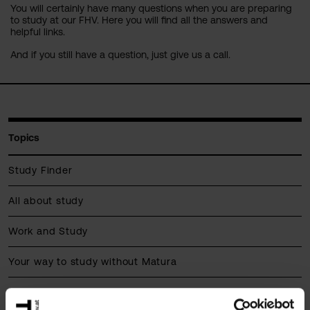
You will certainly have many questions when you are preparing
to study at our FHV. Here you will find all the answers and
helpful links.
And if you still have a question, just give us a call.
Topics
Study Finder
All about study
Work and Study
Your way to study without Matura
Practical information on living in Vorarlberg