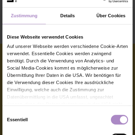
Additional academic offers
Zustimmung
Details
Über Cookies
Individual support
Diese Webseite verwendet Cookies
Auf unserer Webseite werden verschiedene Cookie-Arten
verwendet. Essentielle Cookies werden zwingend
benötigt. Durch die Verwendung von Analytics- und
Social Media-Cookies kommt es möglicherweise zur
© FHV 2026
Übermittlung Ihrer Daten in die USA. Wir benötigen für
die Verwendung dieser Cookies Ihre ausdrückliche
Imprint
Einwilligung, welche auch die Zustimmung zur
Datenübermittlung in die USA umfasst, ungeachtet
General terms and conditions
dessen, dass das Datenschutzniveau in den USA nicht
Data protection
jenem in der EU entspricht und dies Beeinträchtigungen
Einwilligungsauswahl
für die Rechte und Freiheiten der betroffenen Personen
Essentiell
Accessibility Statement
nach sich ziehen kann. Die Einwilligung erteilen Sie
dadurch, dass Sie die ausgewählten Cookies durch