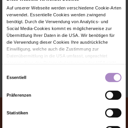
Auf unserer Webseite werden verschiedene Cookie-Arten
verwendet. Essentielle Cookies werden zwingend
Mag. Fabian Andreas REBITZER
benötigt. Durch die Verwendung von Analytics- und
Head of the research group for Empirical Social Sciences,
Social Media-Cookies kommt es möglicherweise zur
Unit for Diversity and Equal Treatment
Übermittlung Ihrer Daten in die USA. Wir benötigen für
G316
die Verwendung dieser Cookies Ihre ausdrückliche
Einwilligung, welche auch die Zustimmung zur
+43 5572 792 5307
Datenübermittlung in die USA umfasst, ungeachtet
fabian.rebitzer@fhv.at
dessen, dass das Datenschutzniveau in den USA nicht
jenem in der EU entspricht und dies Beeinträchtigungen
Einwilligungsauswahl
für die Rechte und Freiheiten der betroffenen Personen
Essentiell
nach sich ziehen kann. Die Einwilligung erteilen Sie
dadurch, dass Sie die ausgewählten Cookies durch
Präferenzen
Aktivierung des Buttons akzeptieren. Sie können Ihre
Einwilligung zur Cookie-Verwendung - durch Click auf
das runde co Symbol rechts unten auf der Webseite -
Statistiken
jederzeit widerrufen. Durch den Widerruf der Einwilligung
© FHV 2026
wird die Rechtmäßigkeit der aufgrund der Einwilligung bis