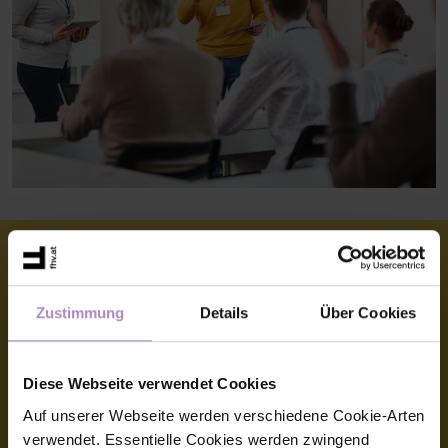
Zustimmung
Details
Über Cookies
© FHV 2026
Imprint
Diese Webseite verwendet Cookies
General terms and conditions
Auf unserer Webseite werden verschiedene Cookie-Arten
verwendet. Essentielle Cookies werden zwingend
Data protection