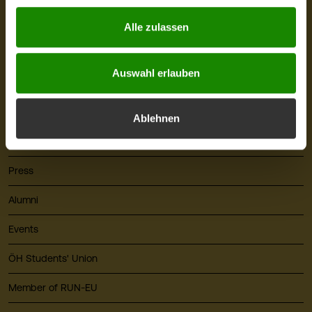
Quicklinks
Alle zulassen
About FHV
Auswahl erlauben
Career
Library
Ablehnen
Cafeteria & Café Campus
Press
Alumni
Events
ÖH Students' Union
Member of RUN-EU