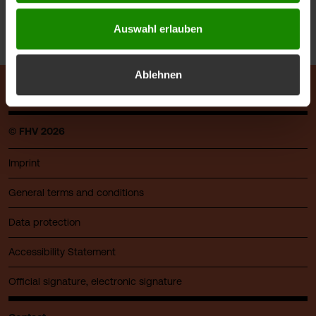
More in the FHV Magazine
Auswahl erlauben
Ablehnen
© FHV 2026
Imprint
General terms and conditions
Data protection
Accessibility Statement
Official signature, electronic signature