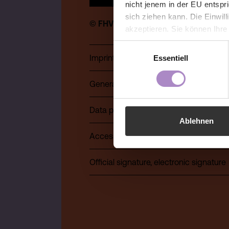
nicht jenem in der EU entspr
sich ziehen kann. Die Einwil
© FHV 2026
akzeptieren. Sie können Ihre
der Webseite - jederzeit wid
Einwilligungsauswahl
Einwilligung bis zum Widerru
Imprint
Essentiell
unter
https://www.fhv.at/da
General terms and conditions
Data protection
Ablehnen
Accessibility Statement
Official signature, electronic signature