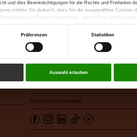
icht und dies Beeinträchtigungen für die Rechte und Freiheiten 
ligung erteilen Sie dadurch, dass Sie die ausgewählten Cookies 
Contact
 Einwilligung zur Cookie-Verwendung - durch Click auf das rund
errufen. Durch den Widerruf der Einwilligung wird die Rechtmäßig
f erfolgten Verarbeitung nicht berührt. Weitere Informationen zu
FHV - Vorarlberg University of Applied Sciences
Präferenzen
Statistiken
tenschutz
CAMPUS V, Hochschulstraße 1
6850 Dornbirn
Austria
+43 5572 792
Auswahl erlauben
info@fhv.at
Sponsor: illwerke vkw
Subscribe to newsletter