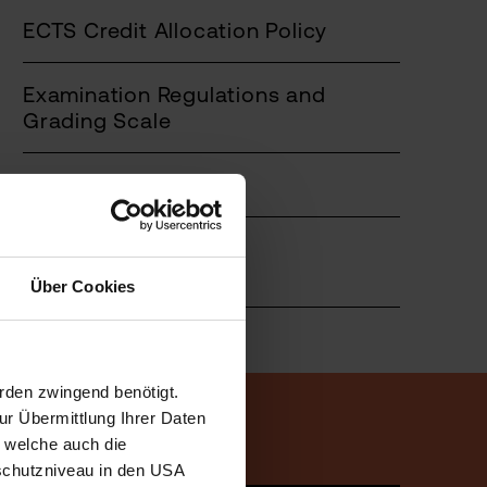
ECTS Credit Allocation Policy
Examination Regulations and
Grading Scale
Diploma Supplement
Study fees and ÖH
contribution
Über Cookies
rden zwingend benötigt.
r Übermittlung Ihrer Daten
, welche auch die
schutzniveau in den USA