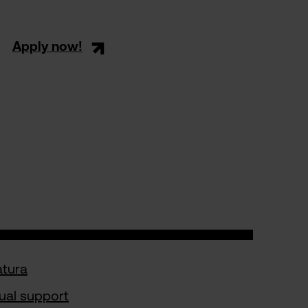
Apply now!
atura
dual support