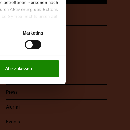
der betroffenen Personen nach
durch Aktivierung des Buttons
Quicklinks
e co Symbol rechts unten auf
keit der aufgrund der
m Datenschutz finden Sie
About FHV
Marketing
Career
Library
Alle zulassen
Cafeteria & Café Campus
Press
Alumni
Events