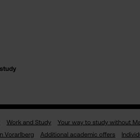
 study
r
Work and Study
Your way to study without M
in Vorarlberg
Additional academic offers
Indivi