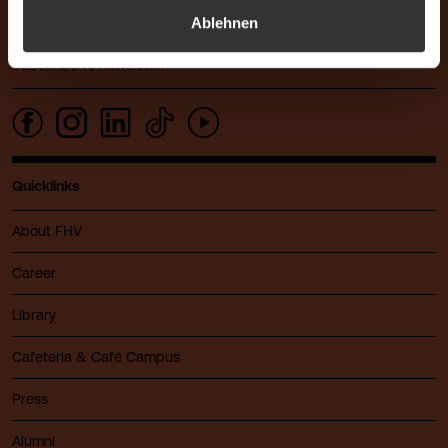
Sponsor: illwerke vkw
Ablehnen
Subscribe to newsletter
Quicklinks
About FHV
Career
Library
Cafeteria & Café Campus
Press
Alumni