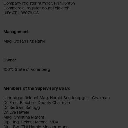
Company register number: FN 165415h
Commercial register court Feldkirch
UID: ATU 38076103
Management
Mag. Stefan Fitz-Rankl
Owner
100% State of Vorarlberg
Members of the Supervisory Board
Landtagspräsident Mag. Harald Sonderegger - Chairman
Dr. Ernst Bitsche - Deputy Chairman
Dr. Bertram Batlogg
Dr. Eva Häfele
Mag. Christina Marent
Dipl.-Ing. Helmut Mennel MBA
Dipl.-Bw. (FH) Harald Moosbrugger