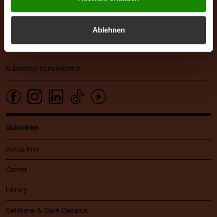
Austria
+43 5572 792
Ablehnen
info@fhv.at
Sponsor: illwerke vkw
Subscribe to newsletter
Quicklinks
About FHV
Career
Library
Cafeteria & Café Campus