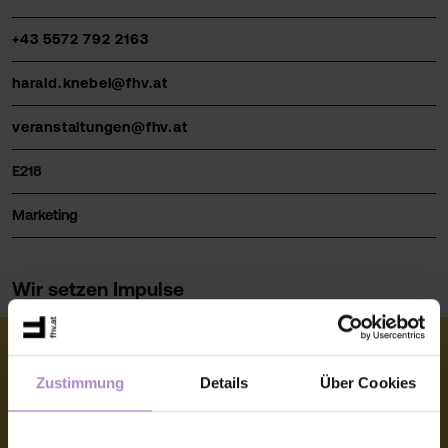
+43 5572 792 2163
harald.knebel@fhv.at
veranstaltungen@fhv.at
E218
Marketing
Wir setzen Impulse
Zustimmung
Details
Über Cookies
© FHV 2026