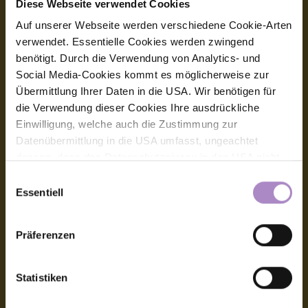
Diese Webseite verwendet Cookies
Impressum
Auf unserer Webseite werden verschiedene Cookie-Arten
Allgemeine Geschäftsbedingungen
verwendet. Essentielle Cookies werden zwingend
benötigt. Durch die Verwendung von Analytics- und
Datenschutz
Social Media-Cookies kommt es möglicherweise zur
Übermittlung Ihrer Daten in die USA. Wir benötigen für
Barrierefreiheitserklärung
die Verwendung dieser Cookies Ihre ausdrückliche
Hinweisgeber:innensystem (Whistleblower-System)
Einwilligung, welche auch die Zustimmung zur
Datenübermittlung in die USA umfasst, ungeachtet
Amtssignatur, elektronische Signatur
dessen, dass das Datenschutzniveau in den USA nicht
jenem in der EU entspricht und dies Beeinträchtigungen
Einwilligungsauswahl
Kontakt
für die Rechte und Freiheiten der betroffenen Personen
Essentiell
nach sich ziehen kann. Die Einwilligung erteilen Sie
FHV - Vorarlberg University of Applied Sciences
dadurch, dass Sie die ausgewählten Cookies durch
CAMPUS V, Hochschulstraße 1
Präferenzen
Aktivierung des Buttons akzeptieren. Sie können Ihre
6850 Dornbirn
Österreich
Einwilligung zur Cookie-Verwendung - durch Click auf
das runde co Symbol rechts unten auf der Webseite -
+43 5572 792
Statistiken
info@fhv.at
jederzeit widerrufen. Durch den Widerruf der Einwilligung
wird die Rechtmäßigkeit der aufgrund der Einwilligung bis