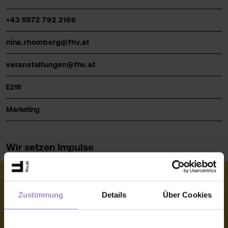
+43 5572 792 2166
nina.rhomberg@fhv.at
veranstaltungen@fhv.at
E218
Marketing
Wir setzen Impulse
Zustimmung
Details
Über Cookies
© FHV 2026