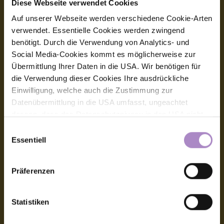
Diese Webseite verwendet Cookies
Impressum
Auf unserer Webseite werden verschiedene Cookie-Arten
Allgemeine Geschäftsbedingungen
verwendet. Essentielle Cookies werden zwingend
benötigt. Durch die Verwendung von Analytics- und
Datenschutz
Social Media-Cookies kommt es möglicherweise zur
Übermittlung Ihrer Daten in die USA. Wir benötigen für
Barrierefreiheitserklärung
die Verwendung dieser Cookies Ihre ausdrückliche
Hinweisgeber:innensystem (Whistleblower-System)
Einwilligung, welche auch die Zustimmung zur
Datenübermittlung in die USA umfasst, ungeachtet
Amtssignatur, elektronische Signatur
dessen, dass das Datenschutzniveau in den USA nicht
jenem in der EU entspricht und dies Beeinträchtigungen
Einwilligungsauswahl
Kontakt
für die Rechte und Freiheiten der betroffenen Personen
Essentiell
nach sich ziehen kann. Die Einwilligung erteilen Sie
FHV - Vorarlberg University of Applied Sciences
dadurch, dass Sie die ausgewählten Cookies durch
CAMPUS V, Hochschulstraße 1
Präferenzen
Aktivierung des Buttons akzeptieren. Sie können Ihre
6850 Dornbirn
Österreich
Einwilligung zur Cookie-Verwendung - durch Click auf
das runde co Symbol rechts unten auf der Webseite -
+43 5572 792
Statistiken
info@fhv.at
jederzeit widerrufen. Durch den Widerruf der Einwilligung
wird die Rechtmäßigkeit der aufgrund der Einwilligung bis