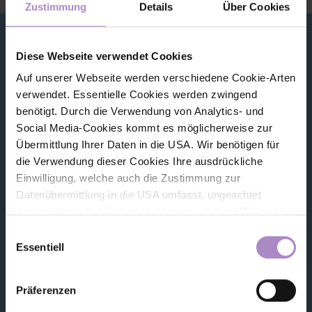
Zustimmung
Details
Über Cookies
Diese Webseite verwendet Cookies
Auf unserer Webseite werden verschiedene Cookie-Arten
© FHV 2026
verwendet. Essentielle Cookies werden zwingend
Impressum
benötigt. Durch die Verwendung von Analytics- und
Social Media-Cookies kommt es möglicherweise zur
Allgemeine Geschäftsbedingungen
Übermittlung Ihrer Daten in die USA. Wir benötigen für
die Verwendung dieser Cookies Ihre ausdrückliche
Datenschutz
Einwilligung, welche auch die Zustimmung zur
Datenübermittlung in die USA umfasst, ungeachtet
Barrierefreiheitserklärung
dessen, dass das Datenschutzniveau in den USA nicht
Hinweisgeber:innensystem (Whistleblower-System)
jenem in der EU entspricht und dies Beeinträchtigungen
Einwilligungsauswahl
für die Rechte und Freiheiten der betroffenen Personen
Essentiell
Amtssignatur, elektronische Signatur
nach sich ziehen kann. Die Einwilligung erteilen Sie
dadurch, dass Sie die ausgewählten Cookies durch
Präferenzen
Kontakt
Aktivierung des Buttons akzeptieren. Sie können Ihre
Einwilligung zur Cookie-Verwendung - durch Click auf