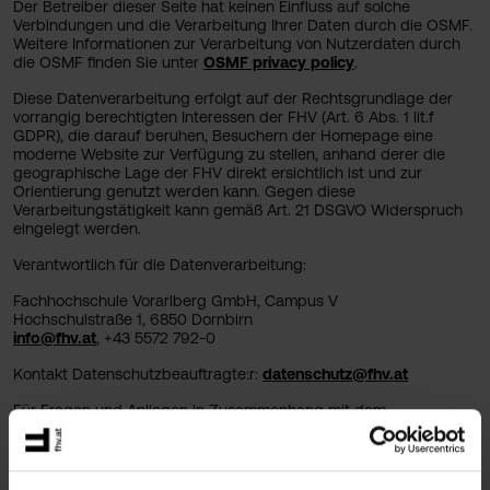
Der Betreiber dieser Seite hat keinen Einfluss auf solche
Verbindungen und die Verarbeitung Ihrer Daten durch die OSMF.
Weitere Informationen zur Verarbeitung von Nutzerdaten durch
die OSMF finden Sie unter
OSMF privacy policy
.
Diese Datenverarbeitung erfolgt auf der Rechtsgrundlage der
vorrangig berechtigten Interessen der FHV (Art. 6 Abs. 1 lit.f
GDPR), die darauf beruhen, Besuchern der Homepage eine
moderne Website zur Verfügung zu stellen, anhand derer die
geographische Lage der FHV direkt ersichtlich ist und zur
Orientierung genutzt werden kann. Gegen diese
Verarbeitungstätigkeit kann gemäß Art. 21 DSGVO Widerspruch
eingelegt werden.
Verantwortlich für die Datenverarbeitung:
Fachhochschule Vorarlberg GmbH, Campus V
Hochschulstraße 1, 6850 Dornbirn
info@fhv.at
, +43 5572 792-0
Kontakt Datenschutzbeauftragte:r:
datenschutz@fhv.at
Für Fragen und Anliegen in Zusammenhang mit dem
Datenschutz an der FHV steht Ihnen gerne unsere interne
Ansprechperson zur Verfügung, welche Sie per E-Mail
unter
datenschutz@fhv.at
erreichen können.