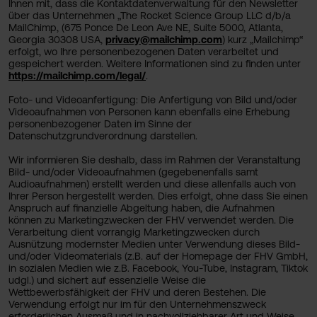
Ihnen mit, dass die Kontaktdatenverwaltung für den Newsletter
über das Unternehmen „The Rocket Science Group LLC d/b/a
MailChimp, (675 Ponce De Leon Ave NE, Suite 5000, Atlanta,
Georgia 30308 USA,
privacy@mailchimp.com
) kurz „Mailchimp“
erfolgt, wo Ihre personenbezogenen Daten verarbeitet und
gespeichert werden. Weitere Informationen sind zu finden unter
https://mailchimp.com/legal/
.
Foto- und Videoanfertigung: Die Anfertigung von Bild und/oder
Videoaufnahmen von Personen kann ebenfalls eine Erhebung
personenbezogener Daten im Sinne der
Datenschutzgrundverordnung darstellen.
Wir informieren Sie deshalb, dass im Rahmen der Veranstaltung
Bild- und/oder Videoaufnahmen (gegebenenfalls samt
Audioaufnahmen) erstellt werden und diese allenfalls auch von
Ihrer Person hergestellt werden. Dies erfolgt, ohne dass Sie einen
Anspruch auf finanzielle Abgeltung haben, die Aufnahmen
können zu Marketingzwecken der FHV verwendet werden. Die
Verarbeitung dient vorrangig Marketingzwecken durch
Ausnützung modernster Medien unter Verwendung dieses Bild-
und/oder Videomaterials (z.B. auf der Homepage der FHV GmbH,
in sozialen Medien wie z.B. Facebook, You-Tube, Instagram, Tiktok
udgl.) und sichert auf essenzielle Weise die
Wettbewerbsfähigkeit der FHV und deren Bestehen. Die
Verwendung erfolgt nur im für den Unternehmenszweck
erforderlichen Ausmaß und in nachvollziehbarer Art und Weise