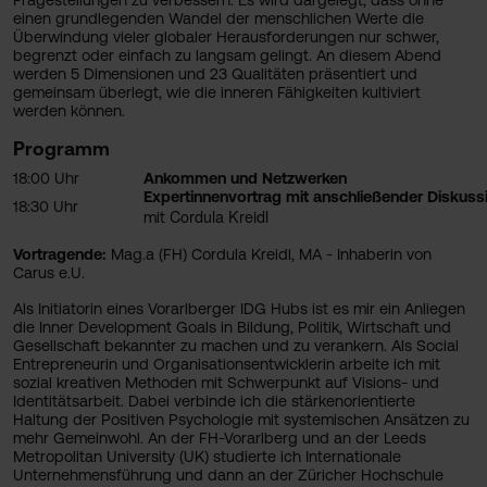
einen grundlegenden Wandel der menschlichen Werte die
Überwindung vieler globaler Herausforderungen nur schwer,
begrenzt oder einfach zu langsam gelingt. An diesem Abend
werden 5 Dimensionen und 23 Qualitäten präsentiert und
gemeinsam überlegt, wie die inneren Fähigkeiten kultiviert
werden können.
Programm
18:00 Uhr
Ankommen und Netzwerken
Expertinnenvortrag mit anschließender Diskuss
18:30 Uhr
Cordula Kreidl
mit
Vortragende:
Mag.a (FH) Cordula Kreidl, MA - Inhaberin von
Carus e.U.
Als Initiatorin eines Vorarlberger IDG Hubs ist es mir ein Anliegen
die Inner Development Goals in Bildung, Politik, Wirtschaft und
Gesellschaft bekannter zu machen und zu verankern. Als Social
Entrepreneurin und Organisationsentwicklerin arbeite ich mit
sozial kreativen Methoden mit Schwerpunkt auf Visions- und
Identitätsarbeit. Dabei verbinde ich die stärkenorientierte
Haltung der Positiven Psychologie mit systemischen Ansätzen zu
mehr Gemeinwohl. An der FH-Vorarlberg und an der Leeds
Metropolitan University (UK) studierte ich Internationale
Unternehmensführung und dann an der Züricher Hochschule