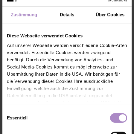
Zustimmung
Details
Über Cookies
Teilen
Diese Webseite verwendet Cookies
Auf unserer Webseite werden verschiedene Cookie-Arten
verwendet. Essentielle Cookies werden zwingend
benötigt. Durch die Verwendung von Analytics- und
Social Media-Cookies kommt es möglicherweise zur
< zurück zur Übersicht
Übermittlung Ihrer Daten in die USA. Wir benötigen für
die Verwendung dieser Cookies Ihre ausdrückliche
Einwilligung, welche auch die Zustimmung zur
Datenübermittlung in die USA umfasst, ungeachtet
dessen, dass das Datenschutzniveau in den USA nicht
jenem in der EU entspricht und dies Beeinträchtigungen
Einwilligungsauswahl
für die Rechte und Freiheiten der betroffenen Personen
Essentiell
nach sich ziehen kann. Die Einwilligung erteilen Sie
dadurch, dass Sie die ausgewählten Cookies durch