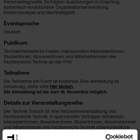
Personaldiagnostik. Es folgten Ausbildungen in Coaching,
systemisch-evolutionärer Organisationsentwicklung,
Existenzanalyse und Nachhaltigkeit.
Eventsprache
Deutsch
Publikum
Technikinteressierte Frauen, insbesondere Interessentinnen,
Studentinnen, Absolventinnen und Mitarbeiterinnen des
Fachbereichs Technik an der FHV.
Teilnahme
Die Teilnahme am Event ist kostenlos. Eine Anmeldung ist
notwendig, dafür bitte
hier klicken.
Die Anmeldung ist bis zum 19. November möglich.
Details zur Veranstaltungsreihe
Der Technik Tratsch ist eine Netzwerkveranstaltung des
Fachbereichs Technik. In spannenden Vorträgen entdecken
Interessent:innen, Bewerber:innen, Student:innen, Absolvent:innen
und Mitarbeitende des Fachbereichs Technik unterschiedliche
Themengebiete und können sich so niederschwellig miteinander
austauschen.