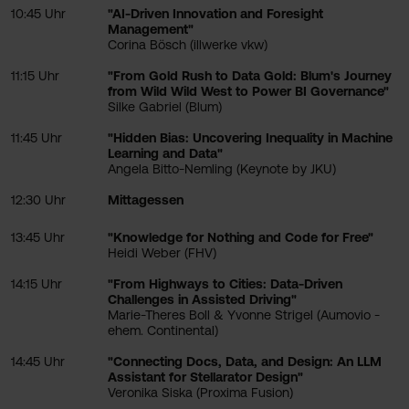
10:45 Uhr
"AI-Driven Innovation and Foresight
Management"
Corina Bösch (illwerke vkw)
11:15 Uhr
"From Gold Rush to Data Gold: Blum's Journey
from Wild Wild West to Power BI Governance"
Silke Gabriel (Blum)
11:45 Uhr
"Hidden Bias: Uncovering Inequality in Machine
Learning and Data"
Angela Bitto-Nemling (Keynote by JKU)
12:30 Uhr
Mittagessen
13:45 Uhr
"Knowledge for Nothing and Code for Free"
Heidi Weber (FHV)
14:15 Uhr
"From Highways to Cities: Data-Driven
Challenges in Assisted Driving"
Marie-Theres Boll & Yvonne Strigel (Aumovio -
ehem. Continental)
14:45 Uhr
"Connecting Docs, Data, and Design: An LLM
Assistant for Stellarator Design"
Veronika Siska (Proxima Fusion)