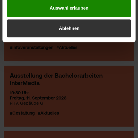
Auswahl erlauben
Ready, Study, Go!
Ablehnen
01.09.2026 - 15.09.2026
09:30, An der FHV
#Infoveranstaltungen
#Aktuelles
Ausstellung der Bachelorarbeiten
InterMedia
19:30 Uhr
Freitag, 11. September 2026
FHV, Gebäude G
#Gestaltung
#Aktuelles