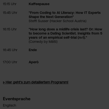
15:15 Uhr
Kaffeepause
15:45 Uhr
"From Coding to AI Literacy: How IT Experts
Shape the Next Generation"
Steffi Susser (Hacker School Austria)
16:15 Uhr
"How long does a midlife crisis last? Or: How
to become a Dating Scientist. Insights from 5
years of an empirical self-trial (n=1)."
(Comedy by Mätti)
16:45 Uhr
Ende
17:00 Uhr
Aperò
▷ Hier geht's zum detailiertem Programm!
Eventsprache
Englisch