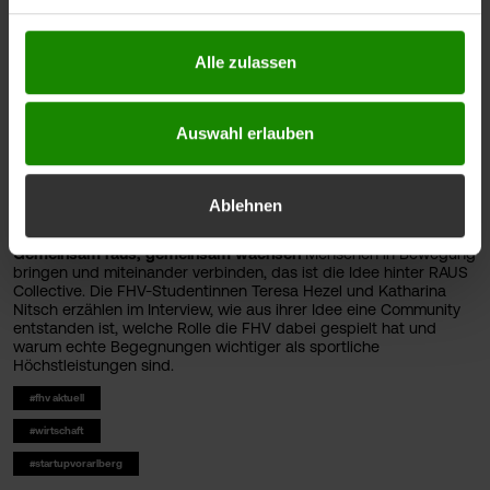
Sie unter
https://www.fhv.at/datenschutz
Alle zulassen
Auswahl erlauben
Ablehnen
Gemeinsam raus, gemeinsam wachsen
Menschen in Bewegung
bringen und miteinander verbinden, das ist die Idee hinter RAUS
Collective. Die FHV-Studentinnen Teresa Hezel und Katharina
Nitsch erzählen im Interview, wie aus ihrer Idee eine Community
entstanden ist, welche Rolle die FHV dabei gespielt hat und
warum echte Begegnungen wichtiger als sportliche
Höchstleistungen sind.
#fhv aktuell
#wirtschaft
#startupvorarlberg