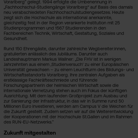
Vorarlberg” gelegt. 1994 erfolgte die Umbenennung in
„Fachhochschul-Studiengänge Vorarlberg“ auf Basis des damals
neu verabschiedeten Fachhochschulstudiengesetzes. Heute
zeigt sich die Hochschule als international anerkannte,
gleichzeitig fest in der Region verankerte Institution mit 25
Studienprogrammen und 1567 Studierenden in den
Fachbereichen Technik, Wirtschaft, Gestaltung, Soziales und
Gesundheit.
Rund 150 Ehrengäste, darunter zahlreiche Wegbereiter:innen,
gratulierten anlässlich des Jubiläums. Darunter auch
Landeshauptmann Markus Wallner: „Die FHV ist in wenigen
Jahrzehnten aus einem ‚Studienversuch‘ zu einer Europäischen
Universität gewachsen – zu einem Leuchtturm des Bildungs- und
Wirtschaftsstandorts Vorarlberg. Ihre zentralen Aufgaben als
erstklassige Fachkräfteschmiede und führende
Forschungspartnerin der heimischen Wirtschaft sowie die
internationale Vernetzung stehen auch im Fokus der künftigen
Ausrichtung. Mit dem laufenden Großprojekt zum Ausbau und
zur Sanierung der Infrastruktur, in das wir in Summe rund 50
Millionen Euro investieren, werden am Campus V die Weichen für
die Zukunft gestellt. Zudem setzen wir auf die Weiterentwicklung
der Kooperationen mit der Hochschule St.Gallen und im Rahmen
des RUN-EU-Netzwerks.”
Zukunft mitgestalten