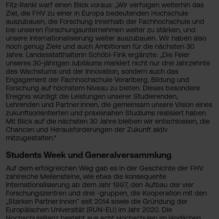
Fitz-Rankl warf einen Blick voraus: „Wir verfolgen weiterhin das
Ziel, die FHV zu einer in Europa bedeutenden Hochschule
auszubauen, die Forschung innerhalb der Fachhochschule und
bei unseren Forschungsunternehmen weiter zu stärken, und
unsere Internationalisierung weiter auszubauen. Wir haben also
noch genug Ziele und auch Ambitionen für die nächsten 30
Jahre. Landesstatthalterin Schöbi-Fink ergänzte: „Die Feier
unseres 30-jährigen Jubiläums markiert nicht nur drei Jahrzehnte
des Wachstums und der Innovation, sondern auch das
Engagement der Fachhochschule Vorarlberg, Bildung und
Forschung auf höchstem Niveau zu bieten. Dieses besondere
Ereignis würdigt die Leistungen unserer Studierenden,
Lehrenden und Partner:innen, die gemeinsam unsere Vision eines
zukunftsorientierten und praxisnahen Studiums realisiert haben.
Mit Blick auf die nächsten 30 Jahre bleiben wir entschlossen, die
Chancen und Herausforderungen der Zukunft aktiv
mitzugestalten.“
Students Week und Generalversammlung
Auf dem erfolgreichen Weg gab es in der Geschichte der FHV
zahlreiche Meilensteine, wie etwa die konsequente
Internationalisierung ab dem Jahr 1997, den Aufbau der vier
Forschungszentren und drei -gruppen, die Kooperation mit den
„Starken Partner:innen” seit 2014 sowie die Gründung der
Europäischen Universität (RUN-EU) im Jahr 2020. Die
Hochschulallianz besteht aus acht Hochschulen im ländlichen