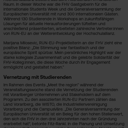
Raum. In dieser Woche war die FHV Gastgeberin für die
internationale Students Week und die Generalversammlung der
Europäischen Universität mit rund 300 internationalen Gästen.
Während 130 Studierende in Workshops an zukunftsfähigen
Lösungen für aktuelle Herausforderungen tüftelten und
anschließend präsentierten, arbeiteten zahlreiche Vertreter:innen
von RUN-EU an der Weiterentwicklung der Hochschulallianz.
Marijana Milosevic, RUN-EU-Projektleiterin an der FHV zieht eine
positive Bilanz: „Die Stimmung war fantastisch und der
europäische Spirit spürbar. Mein persönliches Highlight war der
starke kollegiale Zusammenhalt und die gelebte Solidarität der
FHV-Kolleg:innen, die diese Woche durch ihr Engagement
ermöglicht und gestaltet haben.”
Vernetzung mit Studierenden
Im Rahmen des Events „Meet the region” während der
Veranstaltungswoche stand die Vernetzung der Studierenden
mit Vorarlberger Unternehmen und Stakeholdern auf dem
Programm. Zu den assoziierten RUN-EU Partnern zählen das
Land Vorarlberg, die WISTO, die Industriellenvereinigung
Vorarlberg und die CampusVäre. „Die Generalversammlung der
Europäischen Universität ist ein Beleg für den hohen Stellenwert,
den sich die FHV in den drei Jahrzehnten nach der Gründung
erarbeitet hat“, betonte Fitz-Rankl. In die Planung und Umsetzung