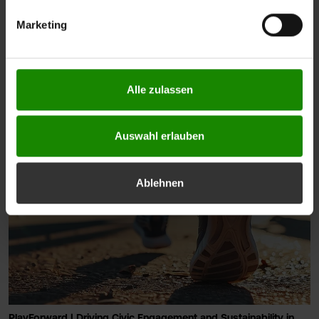
warum echte Begegnungen wichtiger als sportliche
wird die Rechtmäßigkeit der aufgrund der Einwilligung bis
Höchstleistungen sind.
Marketing
zum Widerruf erfolgten Verarbeitung nicht
#fhv aktuell
berührt. Weitere Informationen zum Datenschutz finden
Sie unter
https://www.fhv.at/datenschutz
#wirtschaft
#startupvorarlberg
Alle zulassen
Auswahl erlauben
Ablehnen
PlayForward | Driving Civic Engagement and Sustainability in