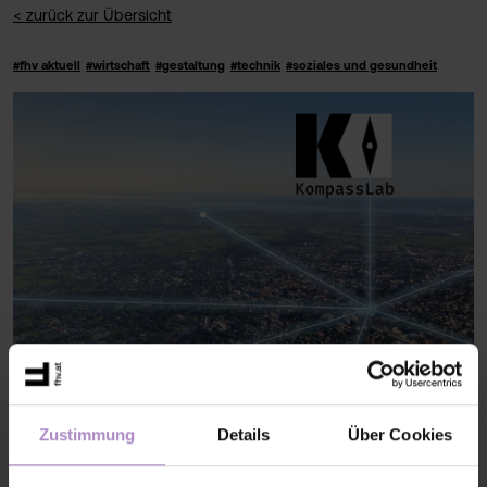
< zurück zur Übersicht
#fhv aktuell
#wirtschaft
#gestaltung
#technik
#soziales und gesundheit
KI-KompassLab: Qualifizierung für die strategische Nutzung
Zustimmung
Details
Über Cookies
von KI
Das KI-KompassLab unterstützt Vorarlberger KMU dabei,
Künstliche Intelligenz strategisch und verantwortungsvoll
einzusetzen. Gemeinsam werden KI-Kompetenzen aufgebaut