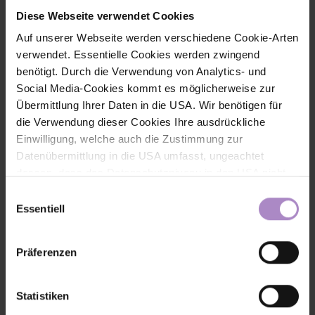
und nachhaltige KI-Strategien für die digitale Zukunft entwickelt.
Diese Webseite verwendet Cookies
#laufende Projekte DBT
Auf unserer Webseite werden verschiedene Cookie-Arten
verwendet. Essentielle Cookies werden zwingend
benötigt. Durch die Verwendung von Analytics- und
Social Media-Cookies kommt es möglicherweise zur
Übermittlung Ihrer Daten in die USA. Wir benötigen für
die Verwendung dieser Cookies Ihre ausdrückliche
Einwilligung, welche auch die Zustimmung zur
Datenübermittlung in die USA umfasst, ungeachtet
dessen, dass das Datenschutzniveau in den USA nicht
jenem in der EU entspricht und dies Beeinträchtigungen
Einwilligungsauswahl
für die Rechte und Freiheiten der betroffenen Personen
Essentiell
nach sich ziehen kann. Die Einwilligung erteilen Sie
dadurch, dass Sie die ausgewählten Cookies durch
Präferenzen
Aktivierung des Buttons akzeptieren. Sie können Ihre
Gemeinsam raus, gemeinsam wachsen
Menschen in Bewegung
bringen und miteinander verbinden, das ist die Idee hinter RAUS
Einwilligung zur Cookie-Verwendung - durch Click auf
Collective. Die FHV-Studentinnen Teresa Hezel und Katharina
das runde co Symbol rechts unten auf der Webseite -
Statistiken
Nitsch erzählen im Interview, wie aus ihrer Idee eine Community
jederzeit widerrufen. Durch den Widerruf der Einwilligung
entstanden ist, welche Rolle die FHV dabei gespielt hat und