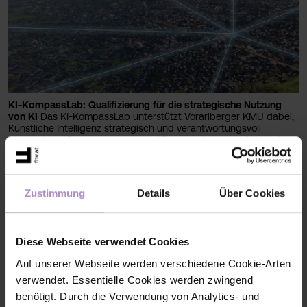
KI-KompassLab: Qualifizierung für die strategische Nutzung
von KI
Das KI-KompassLab unterstützt Vorarlberger KMU dabei,
Künstliche Intelligenz strategisch und verantwortungsvoll
einzusetzen. Gemeinsam werden KI-Kompetenzen aufgebaut
und nachhaltige KI-Strategien für die digitale Zukunft entwickelt.
#laufende Projekte DBT
Zustimmung
Details
Über Cookies
Diese Webseite verwendet Cookies
Auf unserer Webseite werden verschiedene Cookie-Arten
verwendet. Essentielle Cookies werden zwingend
benötigt. Durch die Verwendung von Analytics- und