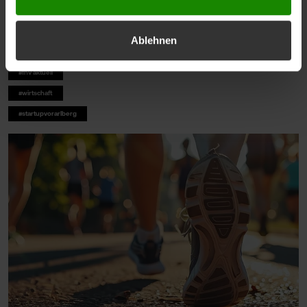
Collective. Die FHV-Studentinnen Teresa Hezel und Katharina
Nitsch erzählen im Interview, wie aus ihrer Idee eine Community
entstanden ist, welche Rolle die FHV dabei gespielt hat und
Ablehnen
warum echte Begegnungen wichtiger als sportliche
Höchstleistungen sind.
#fhv aktuell
#wirtschaft
#startupvorarlberg