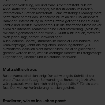
✓
Mut zu Veränderung wird belohnt
Zwischen Vorlesung, Job und Care-Arbeit entsteht Zukunft.
Technik, Wirtschaft, Gestaltung, Soziales & Gesundheit:
Anna-Katherina Schwendinger, Masterstudentin im Bereich
✓
Mehr als 20 Studienprogramme in unterschiedlichen
Internationale Betriebswirtschaft – Zukunftsfähiges Management,
Zeitmodellen an der FHV
hatte zuvor bereits das Bachelorstudium an der FHV absolviert.
Dank der Unterstützung in ihrem Umfeld gelingt es ihr, Studium,
Familie und Beruf zu vereinbaren. Für die zweifache Mama ist vor
allem die intensive Teamarbeit eine Herausforderung. „Mein Ziel,
mir eine eigenständige berufliche Zukunft aufzubauen, motiviert
mich jeden Tag“, betont Schwendinger.
Auch Marlene Bonetti, Studentin im Bachelor Gesundheits- und
Krankenpflege, kennt die täglichen Spannungsfelder: „Zu
akzeptieren, dass ich nicht immer allem und allen gleichzeitig
gerecht werden kann, war ein wichtiger Schritt.“ Ihr Erfolgsrezept:
Organisation, Disziplin und ein starkes Netzwerk.
Mut zahlt sich aus
Beide Mamas sind sich einig: Der schwierigste Schritt ist der
erste. „Traut euch!“, sagt Schwendinger. Bonetti ergänzt: „Was
wäre passiert, wenn ich mich nicht getraut hätte?“ Für sie steht
fest: Der Mut zur Veränderung hat sich gelohnt.
Studieren, wie es ins Leben passt