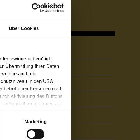
Über Cookies
Quicklinks
rden zwingend benötigt.
r Übermittlung Ihrer Daten
Über die FHV
, welche auch die
schutzniveau in den USA
Karriere
der betroffenen Personen nach
durch Aktivierung des Buttons
Bibliothek
e co Symbol rechts unten auf
keit der aufgrund der
Mensa & Café Campus
m Datenschutz finden Sie
Marketing
Presse