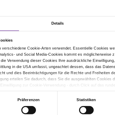
Details
Kontakt
Cookies
 verschiedene Cookie-Arten verwendet. Essentielle Cookies we
alytics- und Social Media-Cookies kommt es möglicherweise zu
FHV - Vorarlberg University of Applied Sciences
r die Verwendung dieser Cookies Ihre ausdrückliche Einwilligung
CAMPUS V, Hochschulstraße 1
6850 Dornbirn
tlung in die USA umfasst, ungeachtet dessen, dass das Daten
Österreich
icht und dies Beeinträchtigungen für die Rechte und Freiheiten 
ligung erteilen Sie dadurch, dass Sie die ausgewählten Cookies 
+43 5572 792
 Einwilligung zur Cookie-Verwendung - durch Click auf das rund
info@fhv.at
errufen. Durch den Widerruf der Einwilligung wird die Rechtmäßig
Sponsor: illwerke vkw
f erfolgten Verarbeitung nicht berührt. Weitere Informationen zu
Präferenzen
Statistiken
tenschutz
ower-
Newsletter abonnieren