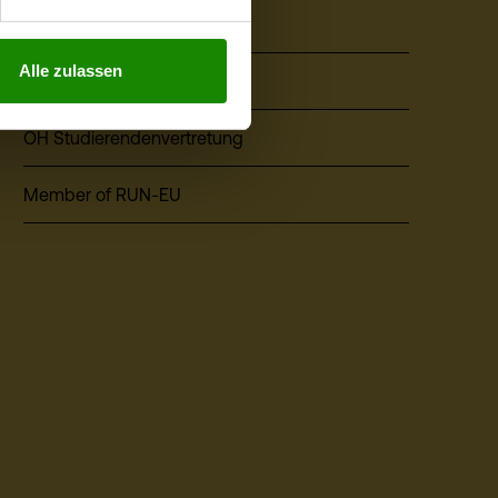
Alumni
Alle zulassen
Events
ÖH Studierendenvertretung
Member of RUN-EU