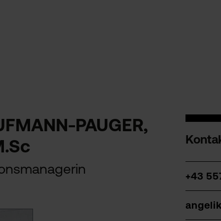
KAUFMANN-PAUGER,
Konta
M.Sc
ionsmanagerin
+43 55
angeli