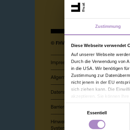
Zustimmung
© FHV 2026
Diese Webseite verwendet 
Auf unserer Webseite werden
Durch die Verwendung von An
Impressum
in die USA. Wir benötigen fü
Zustimmung zur Datenübermit
Allgemeine Geschäftsbedingungen
nicht jenem in der EU entspr
sich ziehen kann. Die Einwil
Datenschutz
akzeptieren. Sie können Ihre
der Webseite - jederzeit wid
Einwilligungsauswahl
Barrierefreiheitserklärung
Einwilligung bis zum Widerru
Essentiell
unter
https://www.fhv.at/da
Hinweisgeber:innensystem (Whistlebl
System)