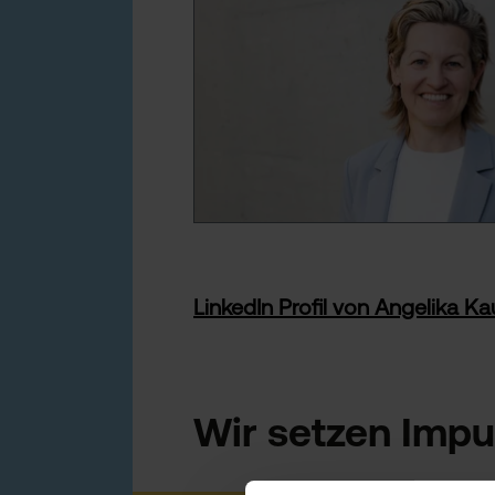
LinkedIn Profil von Angelika 
Wir setzen Impu