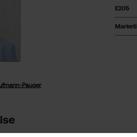
E205
Market
Kaufmann-Pauger
lse