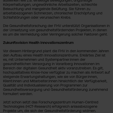
auswirken wie z.B. einseitige Bewegungen, ungünstige
Körperhaltungen, ungewöhnliche Arbeitszeiten, schlechte
Beleuchtung und mangelnde Belüftung. Sie führen zu
arbeitsbezogenen Schmerzen, chronischer Erschöpfung und
Schlaf­störungen oder verursachen Krebs.
Die Gesundheitsforschung der FHV unterstützt Organisationen in
der Umsetzung von gesundheitsfördernden Projekten, in denen
es um die Vermeidung oder Verringerung solcher Faktoren geht.
Zukunftsvision Health Innovationszentrum
Vor diesem Hintergrund plant die FHV in den kommenden Jahren
den Aufbau eines Health Innovationszentrums. Erklärtes Ziel ist
es, mit Unternehmen und Systempartner:innen der
gesundheitlichen Versorgung in Vorarlberg Innovationen im
Bereich der digitalen Gesundheit aktiv voranzutreiben. Es gilt,
hochqualitatives Know-how verfügbar zu machen als Antwort auf
steigende Erwartungshaltungen, wie sie von Bürger:innen,
Klient:innen und Mitarbeiter:innen hinsichtlich der Verfügbarkeit,
Qualität und Individualisierung von Programmen zur
Gesundheitsversorgung und Gesundheitsförderung zunehmend
formuliert werden.
Jetzt schon setzt das Forschungszentrum Human-Centred
Technologies (HCT-Research) erfolgreich anlassbezogene
Projekte um, die sich der Gesundheitsförderung widmen.