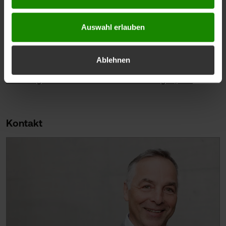
FHV. 2003 gründete er hier das interdisziplinäre
Forschungszentrum, das heute die Zusatzbezeichnung Human-
Centred Technologies trägt.
Auswahl erlauben
Interessierte sind eingeladen, unverbindlich mit dem Autor
Kontakt aufzunehmen.
Ablehnen
Forschungszentrum Human-Centred Technologies, FHV
Kontakt