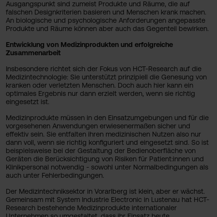
Ausgangspunkt sind zumeist Produkte und Räume, die auf
falschen Designkriterien basieren und Menschen krank machen.
An biologische und psychologische Anforderungen angepasste
Produkte und Räume können aber auch das Gegenteil bewirken.
Entwicklung von Medizinprodukten und erfolgreiche
Zusammenarbeit
Insbesondere richtet sich der Fokus von HCT-Research auf die
Medizintechnologie: Sie unterstützt prinzipiell die Genesung von
kranken oder verletzten Menschen. Doch auch hier kann ein
optimales Ergebnis nur dann erzielt werden, wenn sie richtig
eingesetzt ist.
Medizinprodukte müssen in den Einsatzumgebungen und für die
vorgesehenen Anwendungen erwiesenermaßen sicher und
effektiv sein. Sie entfalten ihren medizinischen Nutzen also nur
dann voll, wenn sie richtig konfiguriert und eingesetzt sind. So ist
beispielsweise bei der Gestaltung der Bedienoberfläche von
Geräten die Berücksichtigung von Risiken für Patient:innen und
Klinikpersonal notwendig - sowohl unter Normalbedingungen als
auch unter Fehlerbedingungen.
Der Medizintechniksektor in Vorarlberg ist klein, aber er wächst.
Gemeinsam mit System Industrie Electronic in Lustenau hat HCT-
Research bestehende Medizinprodukte internationaler
Unternehmen so umgestaltet, dass ihr Einsatz heute