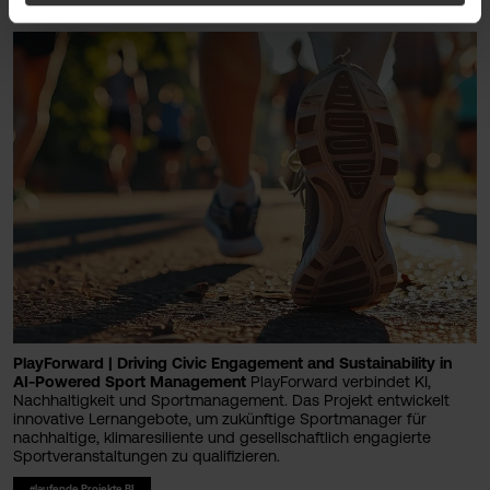
PlayForward | Driving Civic Engagement and Sustainability in
AI-Powered Sport Management
PlayForward verbindet KI,
Nachhaltigkeit und Sportmanagement. Das Projekt entwickelt
innovative Lernangebote, um zukünftige Sportmanager für
nachhaltige, klimaresiliente und gesellschaftlich engagierte
Sportveranstaltungen zu qualifizieren.
#laufende Projekte BI