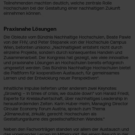
Teilnehmenden machten deutlich, welche zentrale Rolle
Hochschulen bei der Gestaltung einer nachhaltigen Zukunft
einnehmen können.
Praxisnahe Lösungen
Die Obleute vom Bündnis Nachhaltige Hochschulen, Beate Pawle
von der FHV, und Peter Stepanek von der Hochschule Campus
Wien, betonten unisono: „Nachhaltigkeit entsteht nicht durch
einzelne Projekte, sondern durch konsequentes Handeln und
Zusammenarbeit. Der Kongress hat gezeigt, wie viele innovative
und praxisnahe Lösungen an Hochschulen bereits erfolgreich
umgesetzt werden. Das Bündnis Nachhaltige Hochschulen bietet
die Plattform für kooperativen Austausch, für gemeinsames
Lernen und der Entwicklung neuer Perspektiven“.
Inhaltliche Impulse lieferten unter anderem zwei Keynotes:
„Growing – In times of crisis, we double down“ von Harald Friedl,
Experte für Kreislaufwirtschaft, über nachhaltiges Leadership in
herausfordernden Zeiten. Karin Huber-Heim, Managing Director
Circular Economy Forum Austria,
sprach zum Thema
„Klimaneutral, zirkulär, gerecht: Hochschulen als
Gestaltungsräume des gesellschaftlichen Wandels.“
Neben den Fachvorträgen standen vor allem der Austausch und
das voneinander Lernen im Mittelpunkt. Bei einem Besuch in der