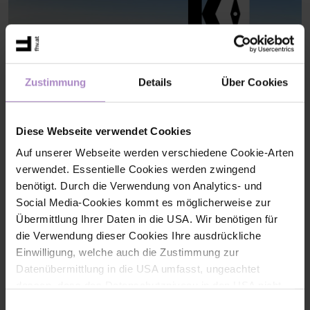
Zustimmung
Details
Über Cookies
Diese Webseite verwendet Cookies
Auf unserer Webseite werden verschiedene Cookie-Arten
verwendet. Essentielle Cookies werden zwingend
benötigt. Durch die Verwendung von Analytics- und
KI-KompassLab: Qualifizierung für die strategische Nutzung
von KI
Das KI-KompassLab unterstützt Vorarlberger KMU dabei,
Social Media-Cookies kommt es möglicherweise zur
Künstliche Intelligenz strategisch und verantwortungsvoll
Übermittlung Ihrer Daten in die USA. Wir benötigen für
einzusetzen. Gemeinsam werden KI-Kompetenzen aufgebaut
die Verwendung dieser Cookies Ihre ausdrückliche
und nachhaltige KI-Strategien für die digitale Zukunft entwickelt.
Einwilligung, welche auch die Zustimmung zur
#laufende Projekte DBT
Datenübermittlung in die USA umfasst, ungeachtet
dessen, dass das Datenschutzniveau in den USA nicht
jenem in der EU entspricht und dies Beeinträchtigungen
Einwilligungsauswahl