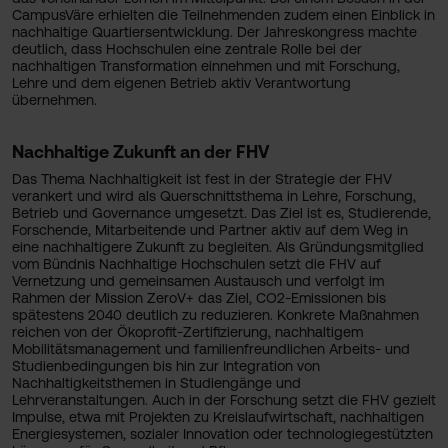
CampusVäre erhielten die Teilnehmenden zudem einen Einblick in
nachhaltige Quartiersentwicklung. Der Jahreskongress machte
deutlich, dass Hochschulen eine zentrale Rolle bei der
nachhaltigen Transformation einnehmen und mit Forschung,
Lehre und dem eigenen Betrieb aktiv Verantwortung
übernehmen.
Nachhaltige Zukunft an der FHV
Das Thema Nachhaltigkeit ist fest in der Strategie der FHV
verankert und wird als Querschnittsthema in Lehre, Forschung,
Betrieb und Governance umgesetzt. Das Ziel ist es, Studierende,
Forschende, Mitarbeitende und Partner aktiv auf dem Weg in
eine nachhaltigere Zukunft zu begleiten. Als Gründungsmitglied
vom Bündnis Nachhaltige Hochschulen setzt die FHV auf
Vernetzung und gemeinsamen Austausch und verfolgt im
Rahmen der Mission ZeroV+ das Ziel, CO2-Emissionen bis
spätestens 2040 deutlich zu reduzieren. Konkrete Maßnahmen
reichen von der Ökoprofit-Zertifizierung, nachhaltigem
Mobilitätsmanagement und familienfreundlichen Arbeits- und
Studienbedingungen bis hin zur Integration von
Nachhaltigkeitsthemen in Studiengänge und
Lehrveranstaltungen. Auch in der Forschung setzt die FHV gezielt
Impulse, etwa mit Projekten zu Kreislaufwirtschaft, nachhaltigen
Energiesystemen, sozialer Innovation oder technologiegestützten