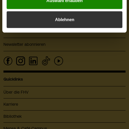
Auswahl erlauben
6850 Dornbirn
Österreich
+43 5572 792
Ablehnen
info@fhv.at
Sponsor: illwerke vkw
Newsletter abonnieren
Quicklinks
Über die FHV
Karriere
Bibliothek
Mensa & Café Campus