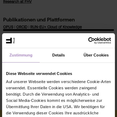
Research at FHV
Publikationen und Plattformen
OPUS
|
ORCID
|
RUN-EU+ Cloud of Knowledge
Kontaktinformationen
+43 5572 792 7212
Zustimmung
Details
Über Cookies
matthias.domke@fhv.at
V008
Diese Webseite verwendet Cookies
Auf unserer Webseite werden verschiedene Cookie-Arten
FZ Mikrotechnik (MT)
verwendet. Essentielle Cookies werden zwingend
benötigt. Durch die Verwendung von Analytics- und
Social Media-Cookies kommt es möglicherweise zur
Wir setzen Impulse
Übermittlung Ihrer Daten in die USA. Wir benötigen für
die Verwendung dieser Cookies Ihre ausdrückliche