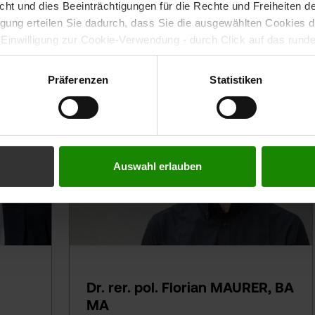
icht und dies Beeinträchtigungen für die Rechte und Freiheiten 
ligung erteilen Sie dadurch, dass Sie die ausgewählten Cookies 
 Einwilligung zur Cookie-Verwendung - durch Click auf das rund
errufen. Durch den Widerruf der Einwilligung wird die Rechtmäßig
f erfolgten Verarbeitung nicht berührt. Weitere Informationen zu
Präferenzen
Statistiken
tenschutz
Auswahl erlauben
Dr. rer. pol. Florian MAURER, BA
MA